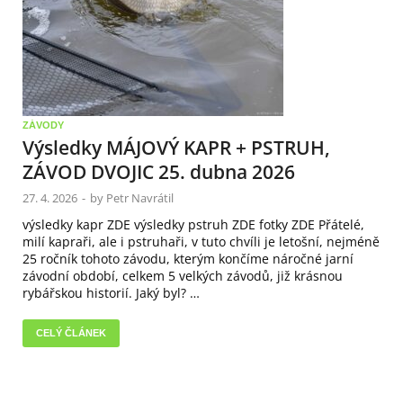
ZÁVODY
Výsledky MÁJOVÝ KAPR + PSTRUH,
ZÁVOD DVOJIC 25. dubna 2026
27. 4. 2026
-
by
Petr Navrátil
výsledky kapr ZDE výsledky pstruh ZDE fotky ZDE Přátelé,
milí kapraři, ale i pstruhaři, v tuto chvíli je letošní, nejméně
25 ročník tohoto závodu, kterým končíme náročné jarní
závodní období, celkem 5 velkých závodů, již krásnou
rybářskou historií. Jaký byl? …
CELÝ ČLÁNEK