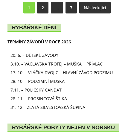
1
2
…
7
Následující
RYBÁŘSKÉ DĚNÍ
TERMÍNY ZÁVODŮ V ROCE 2026
20. 6. – DĚTSKÉ ZÁVODY
3.10. – VÁCLAVSKÁ TROFEJ – MUŠKA + PŘÍVLAČ
17. 10. – VLÁČKA DVOJIC – HLAVNÍ ZÁVOD PODZIMU
28. 10. – PODZIMNÍ MUŠKA
7.11. – POLIČSKÝ CANDÁT
28. 11. – PROSINCOVÁ ŠTIKA
31. 12 – ZLATÁ SILVESTOVSKÁ ŠUPINA
RYBÁŘSKÉ POBYTY NEJEN V NORSKU