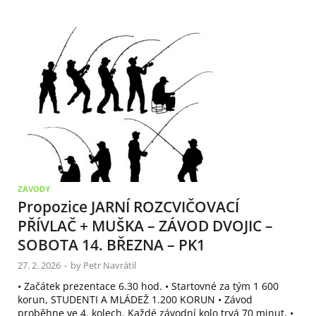
ZÁVODY
Propozice JARNÍ ROZCVIČOVACÍ
PŘÍVLAČ + MUŠKA – ZÁVOD DVOJIC –
SOBOTA 14. BŘEZNA – PK1
27. 2. 2026
-
by
Petr Navrátil
• Začátek prezentace 6.30 hod. • Startovné za tým 1 600
korun, STUDENTI A MLÁDEŽ 1.200 KORUN • Závod
proběhne ve 4. kolech. Každé závodní kolo trvá 70 minut, •