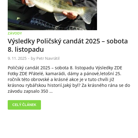
ZÁVODY
Výsledky Poličský candát 2025 – sobota
8. listopadu
9. 11. 2025
-
by
Petr Navrátil
Poličský candát 2025 – sobota 8. listopadu Výsledky ZDE
Fotky ZDE Přátelé, kamarádi, dámy a pánové,letošní 25.
ročník této obrovské a krásné akce je v tuto chvíli již
krásnou rybářskou historií.Jaký byl? Za krásného rána se do
závodu zapsalo 350 …
CELÝ ČLÁNEK