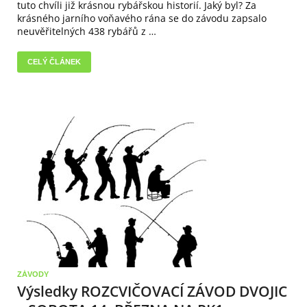
tuto chvíli již krásnou rybářskou historií. Jaký byl? Za
krásného jarního voňavého rána se do závodu zapsalo
neuvěřitelných 438 rybářů z …
CELÝ ČLÁNEK
ZÁVODY
Výsledky ROZCVIČOVACÍ ZÁVOD DVOJIC