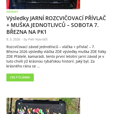
ZÁVODY
Výsledky JARNÍ ROZCVIČOVACÍ PŘÍVLAČ
+ MUŠKA JEDNOTLIVCŮ – SOBOTA 7.
BŘEZNA NA PK1
8. 3. 2026
-
by
Petr Navrátil
Rozcvičovací závod jednotlivců – vláčka + přívlač – 7.
Března 2026 výsledky vláčka ZDE výsledky muška ZDE fotky
ZDE Přátelé, kamarádi, tento první letošní jarní závod je v
tuto chvíli již krásnou rybářskou historií. Jaký byl, Za
krásného rána se …
CELÝ ČLÁNEK