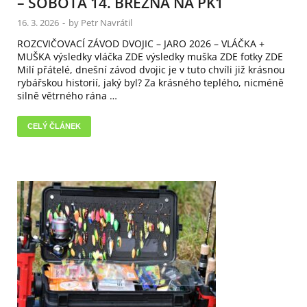
– SOBOTA 14. BŘEZNA NA PK1
16. 3. 2026
-
by
Petr Navrátil
ROZCVIČOVACÍ ZÁVOD DVOJIC – JARO 2026 – VLÁČKA +
MUŠKA výsledky vláčka ZDE výsledky muška ZDE fotky ZDE
Milí přátelé, dnešní závod dvojic je v tuto chvíli již krásnou
rybářskou historií, jaký byl? Za krásného teplého, nicméně
silně větrného rána …
CELÝ ČLÁNEK