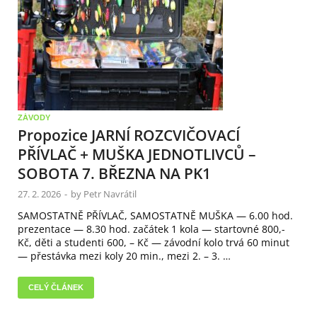
ZÁVODY
Propozice JARNÍ ROZCVIČOVACÍ
PŘÍVLAČ + MUŠKA JEDNOTLIVCŮ –
SOBOTA 7. BŘEZNA NA PK1
27. 2. 2026
-
by
Petr Navrátil
SAMOSTATNĚ PŘÍVLAČ, SAMOSTATNĚ MUŠKA — 6.00 hod.
prezentace — 8.30 hod. začátek 1 kola — startovné 800,-
Kč, děti a studenti 600, – Kč — závodní kolo trvá 60 minut
— přestávka mezi koly 20 min., mezi 2. – 3. …
CELÝ ČLÁNEK