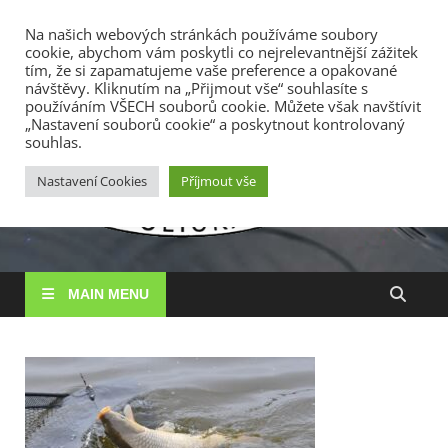
TOP MENU
Na našich webových stránkách používáme soubory
cookie, abychom vám poskytli co nejrelevantnější zážitek
8. 8. 2026
tím, že si zapamatujeme vaše preference a opakované
návštěvy. Kliknutím na „Přijmout vše“ souhlasíte s
používáním VŠECH souborů cookie. Můžete však navštívit
RS
„Nastavení souborů cookie“ a poskytnout kontrolovaný
Rybářské
souhlas.
sdružení
Vysočin
Vysočina, z. s.
Nastavení Cookies
Příjmout vše
MAIN MENU