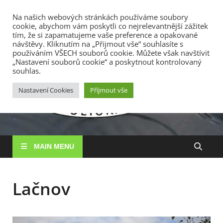
TOP MENU
Na našich webových stránkách používáme soubory
cookie, abychom vám poskytli co nejrelevantnější zážitek
10. 8. 2026
tím, že si zapamatujeme vaše preference a opakované
návštěvy. Kliknutím na „Přijmout vše“ souhlasíte s
používáním VŠECH souborů cookie. Můžete však navštívit
RS
„Nastavení souborů cookie“ a poskytnout kontrolovaný
Rybářské
souhlas.
sdružení
Vysočin
Vysočina, z. s.
Nastavení Cookies
Příjmout vše
MAIN MENU
Lačnov