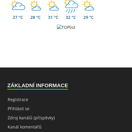
27 °C
28 °C
31 °C
32 °C
29 °C
ZÁKLADNÍ INFORMACE
Registrace
Přihlásit se
Zdroj kanálů (příspěvky)
Kanál komentářů