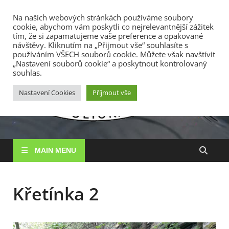
TOP MENU
Na našich webových stránkách používáme soubory
cookie, abychom vám poskytli co nejrelevantnější zážitek
7. 8. 2026
tím, že si zapamatujeme vaše preference a opakované
návštěvy. Kliknutím na „Přijmout vše“ souhlasíte s
používáním VŠECH souborů cookie. Můžete však navštívit
RS
„Nastavení souborů cookie“ a poskytnout kontrolovaný
Rybářské
souhlas.
sdružení
Vysočin
Vysočina, z. s.
Nastavení Cookies
Příjmout vše
MAIN MENU
Křetínka 2