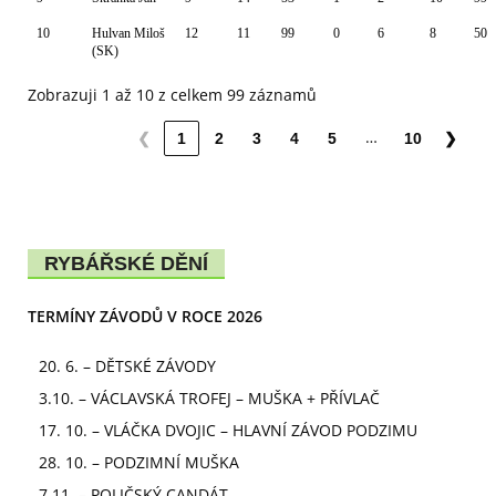
10
Hulvan Miloš
12
11
99
0
6
8
50
(SK)
Zobrazuji 1 až 10 z celkem 99 záznamů
…
❮
1
2
3
4
5
10
❯
RYBÁŘSKÉ DĚNÍ
TERMÍNY ZÁVODŮ V ROCE 2026
20. 6. – DĚTSKÉ ZÁVODY
3.10. – VÁCLAVSKÁ TROFEJ – MUŠKA + PŘÍVLAČ
17. 10. – VLÁČKA DVOJIC – HLAVNÍ ZÁVOD PODZIMU
28. 10. – PODZIMNÍ MUŠKA
7.11. – POLIČSKÝ CANDÁT