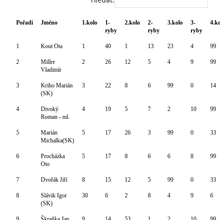
Pořadí
Jméno
1.kolo
1-
2.kolo
2-
3.kolo
3-
4.k
ryby
ryby
ryby
1
Kout Ota
1
40
1
13
23
4
99
2
Miller
2
26
12
5
4
9
99
Vladimír
3
Kriho Marián
3
22
8
6
99
0
14
(SK)
4
Divoký
4
19
5
7
2
10
99
Roman - ml.
5
Marián
5
17
26
3
99
0
33
Michalka(SK)
6
Procházka
5
17
8
6
6
8
99
Oto
7
Dvořák Jiří
8
15
12
5
99
0
33
8
Slávik Igor
30
6
2
8
4
9
6
(SK)
9
Škraňka Jan
9
14
53
1
2
10
99