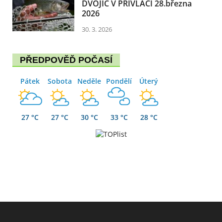
DVOJIC V PŘÍVLAČI 28.března
2026
30. 3. 2026
PŘEDPOVĚĎ POČASÍ
Pátek
Sobota
Neděle
Pondělí
Úterý
27 °C
27 °C
30 °C
33 °C
28 °C