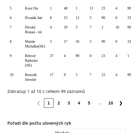
5
Kout Ota
1
40
1
13
23
4
99
6
Dvoøák Jiøí
8
15
12
5
99
0
33
7
Divoký
4
19
5
7
2
10
99
Roman - ml.
8
Marián
5
17
26
3
99
0
33
Michalka(SK)
9
Beloviè
37
4
99
0
23
4
1
Radoslav
(SK)
10
Boucník
17
9
5
7
23
4
99
Jaroslav
Zobrazuji 1 až 10 z celkem 99 záznamů
…
❮
1
2
3
4
5
10
❯
Pořadí dle počtu ulovených ryb
Hledat: