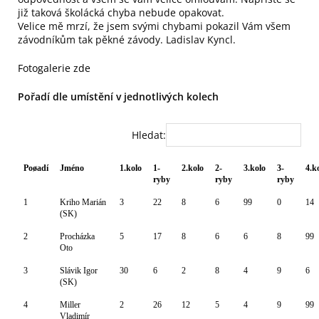
již taková školácká chyba nebude opakovat.
Velice mě mrzí, že jsem svými chybami pokazil Vám všem
závodníkům tak pěkné závody. Ladislav Kyncl.
Fotogalerie zde
Pořadí dle umístění v jednotlivých kolech
Hledat:
Poøadí
Jméno
1.kolo
1-
2.kolo
2-
3.kolo
3-
4.k
ryby
ryby
ryby
1
Kriho Marián
3
22
8
6
99
0
14
(SK)
2
Procházka
5
17
8
6
6
8
99
Oto
3
Slávik Igor
30
6
2
8
4
9
6
(SK)
4
Miller
2
26
12
5
4
9
99
Vladimír