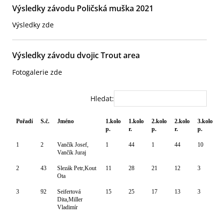
Výsledky závodu Poličská muška 2021
Výsledky zde
Výsledky závodu dvojic Trout area
Fotogalerie zde
Hledat:
Pořadí
S.č.
Jméno
1.kolo
1.kolo
2.kolo
2.kolo
3.kolo
p.
r.
p.
r.
p.
1
2
Vančík Josef,
1
44
1
44
10
Vančík Juraj
2
43
Slezák Petr,Kout
11
28
21
12
3
Ota
3
92
Seifertová
15
25
17
13
3
Dita,Miller
Vladimír