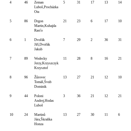
4
46
Zeman
5
31
17
13
14
Luboš,Procházka
Ota
5
86
Drgon
21
23
6
17
10
Martin,Kuhajda
Rasťo
6
1
Dvořák
7
29
2
36
31
Jiří,Dvořák
Jakub
7
89
Wodecky
11
28
8
16
21
Jerzy,Krzyszczyk
Krzysztof
8
96
Žůrovec
13
27
21
12
10
Tomáš,Švub
Dominik
9
44
Poloni
3
36
21
12
21
Andrej,Hodas
Luboš
10
24
Martinů
13
27
30
11
6
Jára,Škraňka
Honza