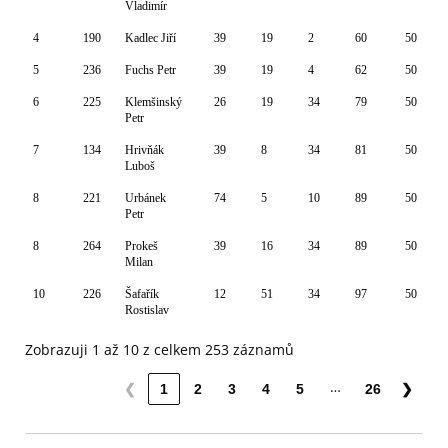
Vladimír
4
190
Kadlec Jiří
39
19
2
60
50
5
236
Fuchs Petr
39
19
4
62
50
6
225
Klemšinský
26
19
34
79
50
Petr
7
134
Hrivňák
39
8
34
81
50
Luboš
8
221
Urbánek
74
5
10
89
50
Petr
8
264
Prokeš
39
16
34
89
50
Milan
10
226
Šafařík
12
51
34
97
50
Rostislav
Zobrazuji 1 až 10 z celkem 253 záznamů
…
❮
1
2
3
4
5
26
❯