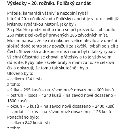
Výsledky – 20. ročníku Poličský candát
Přátelé, kamarádi vášniví a nezdolní rybáři,
letošní 20. ročník závodu Poličský candát je v tuto chvíli již
krásnou rybářskou historií. Jaký byl?
Za pěkného podzimního rána se při prezentaci obsadilo
260 míst z celkově připravených 285 závodních míst.
Musím napsat, že se mi nakonec velice ulevilo a v dnešní
složité době tento stav považuji za skvělý. Rybáři se sjeli z
Čech, Slovenska a dokonce mezi námi byl i italský rybář.
Všichni účastníci se chovali přátelsky a to je vždy velmi
důležité. Ryby také skvěle braly a mám za to, že celková
čísla dokazují, že tomu tak skutečně i bylo.
Uloveno bylo:
– celkem 1541 ryb
z toho:
– štika – 295 kusů – na závod nově dosazeno – 600 kusů
– pstruh – losos – 1240 kusů – na závod nově dosazeno –
1800 kusů
– okoun – 5 kusů – na závod nově dosazeno – 2400 kusů
– candát – 1 kus – na závod nově dosazeno – 126 kusů
Ponecháno bylo:
– celkem 842 kusů ryb
z toho: