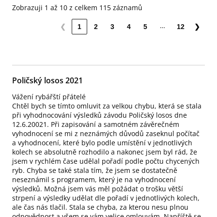
Zobrazuji 1 až 10 z celkem 115 záznamů
…
❮
1
2
3
4
5
12
❯
Poličský losos 2021
Vážení rybářští přátelé
Chtěl bych se tímto omluvit za velkou chybu, která se stala
při vyhodnocování výsledků závodu Poličský losos dne
12.6.20021. Při zapisování a samotném závěrečném
vyhodnocení se mi z neznámých důvodů zaseknul počítač
a vyhodnocení, které bylo podle umístění v jednotlivých
kolech se absolutně rozhodilo a nakonec jsem byl rád, že
jsem v rychlém čase udělal pořadí podle počtu chycených
ryb. Chyba se také stala tím, že jsem se dostatečně
neseznámil s programem, který je na vyhodnocení
výsledků. Možná jsem vás měl požádat o trošku větší
strpení a výsledky udělat dle pořadí v jednotlivých kolech,
ale čas nás tlačil. Stala se chyba, za kterou nesu plnou
odpovědnost a všem se vám velice omlouvám. Napříště se