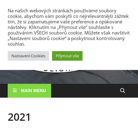
TOP MENU
Na našich webových stránkách používáme soubory
cookie, abychom vám poskytli co nejrelevantnější zážitek
7. 8. 2026
tím, že si zapamatujeme vaše preference a opakované
návštěvy. Kliknutím na „Přijmout vše“ souhlasíte s
používáním VŠECH souborů cookie. Můžete však navštívit
RS
„Nastavení souborů cookie“ a poskytnout kontrolovaný
Rybářské
souhlas.
sdružení
Vysočin
Vysočina, z. s.
Nastavení Cookies
Příjmout vše
MAIN MENU
2021