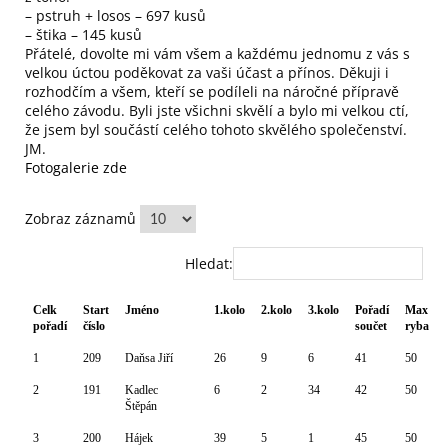
– pstruh + losos – 697 kusů
– štika – 145 kusů
Přátelé, dovolte mi vám všem a každému jednomu z vás s
velkou úctou poděkovat za vaši účast a přínos. Děkuji i
rozhodčím a všem, kteří se podíleli na náročné přípravě
celého závodu. Byli jste všichni skvělí a bylo mi velkou ctí,
že jsem byl součástí celého tohoto skvělého společenství.
JM.
Fotogalerie zde
Zobraz záznamů
Hledat:
Celk
Start
Jméno
1.kolo
2.kolo
3.kolo
Pořadí
Max
pořadí
číslo
součet
ryba
1
209
Daňsa Jiří
26
9
6
41
50
2
191
Kadlec
6
2
34
42
50
Štěpán
3
200
Hájek
39
5
1
45
50