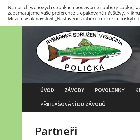
Na našich webových stránkách používáme soubory cookie, abyc
zapamatujeme vaše preference a opakované návštěvy. Kliknut
7. 8. 2026
Stanovy RS Vysočina z.s.
Kontakty
Zása
Můžete však navštívit „Nastavení souborů cookie“ a poskytno
ÚVOD
ZÁVODY
POVOLENKY
K
PŘIHLAŠOVÁNÍ DO ZÁVODŮ
Partneři