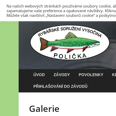
Na našich webových stránkách používáme soubory cookie, abyc
zapamatujeme vaše preference a opakované návštěvy. Kliknut
8. 8. 2026
Stanovy RS Vysočina z.s.
Kontakty
Zása
Můžete však navštívit „Nastavení souborů cookie“ a poskytno
ÚVOD
ZÁVODY
POVOLENKY
K
PŘIHLAŠOVÁNÍ DO ZÁVODŮ
Galerie