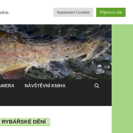
okie.
Nastavení Cookies
Příjmout vše
Ubytování
Partneři
Přihlásit se
AMERA
NÁVŠTĚVNÍ KNIHA
RYBÁŘSKÉ DĚNÍ