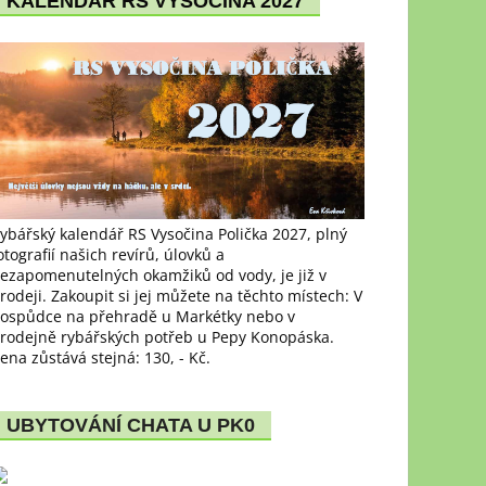
KALENDÁŘ RS VYSOČINA 2027
ybářský kalendář RS Vysočina Polička 2027, plný
otografií našich revírů, úlovků a
ezapomenutelných okamžiků od vody, je již v
rodeji. Zakoupit si jej můžete na těchto místech: V
ospůdce na přehradě u Markétky nebo v
rodejně rybářských potřeb u Pepy Konopáska.
ena zůstává stejná: 130, - Kč.
UBYTOVÁNÍ CHATA U PK0