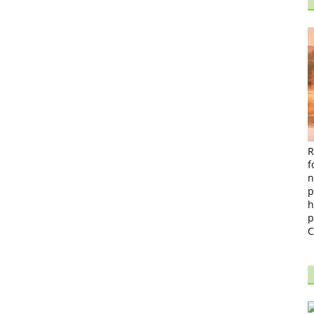
R
f
n
p
h
p
C