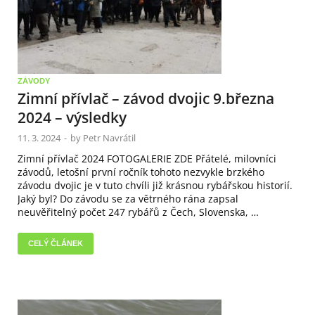
ZÁVODY
Zimní přívlač – závod dvojic 9.března
2024 – výsledky
11. 3. 2024
-
by
Petr Navrátil
Zimní přívlač 2024 FOTOGALERIE ZDE Přátelé, milovníci
závodů, letošní první ročník tohoto nezvykle brzkého
závodu dvojic je v tuto chvíli již krásnou rybářskou historií.
Jaký byl? Do závodu se za větrného rána zapsal
neuvěřitelný počet 247 rybářů z Čech, Slovenska, …
CELÝ ČLÁNEK