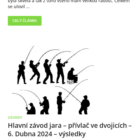
byla skvělá a tak z toho všeho mám velikou radost. Celkem
se ulovil …
CELÝ ČLÁNEK
ZÁVODY
Hlavní závod jara – přívlač ve dvojicích –
6. Dubna 2024 – výsledky