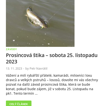
ZÁVODY
Prosincová štika – sobota 25. listopadu
2023
13. 11. 2023
-
by
Petr Navrátil
Vážení a milí rybářští přátelé, kamarádi, milovníci lovu
dravců a velkých pstruhů – lososů, dovolte mi vás všechny
pozvat na další závod prosincová štika, která se bude
konat, pokud bude zájem, již v sobotu 25. Listopadu na
pk1. Tento termín …
CELÝ ČLÁNEK