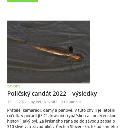
ZÁVODY
Poličský candát 2022 – výsledky
12. 11. 2022
-
by
Petr Navrátil
-
1 Comment
Přátelé, kamarádi, dámy a pánové, V tuto chvíli je letošní
ročník, v pořadí již 21, krásnou rybářskou a společenskou
historií. Jaký byl. Za krásného rána se do závodu zapsalo
310 skvělých závodníků z Čech a Slovenska. Již od samého