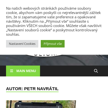
TOP MENU
Na našich webových stránkách používáme soubory
cookie, abychom vám poskytli co nejrelevantnější zážitek
9. 8. 2026
tím, že si zapamatujeme vaše preference a opakované
návštěvy. Kliknutím na „Přijmout vše“ souhlasíte s
používáním VŠECH souborů cookie. Můžete však navštívit
RS
„Nastavení souborů cookie“ a poskytnout kontrolovaný
Rybářské
souhlas.
sdružení
Vysočin
Vysočina, z. s.
Nastavení Cookies
Příjmout vše
MAIN MENU
AUTOR:
PETR NAVRÁTIL