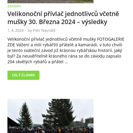
ZÁVODY
Velikonoční přívlač jednotlivců včetně
mušky 30. Března 2024 – výsledky
1. 4. 2024
-
by
Petr Navrátil
Velikonoční přívlač jednotlivců včetně mušky FOTOGALERIE
ZDE Vážení a milí rybářští přátelé a kamarádi, v tuto chvíli
je tento sváteční závod již krásnou rybářskou historií. Jaký
byl? Za neuvěřitelně krásného rána se do závodu zapsalo
204 skvělých rybářů a přátel …
CELÝ ČLÁNEK