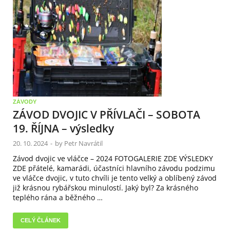
ZÁVODY
ZÁVOD DVOJIC V PŘÍVLAČI – SOBOTA
19. ŘÍJNA – výsledky
20. 10. 2024
-
by
Petr Navrátil
Závod dvojic ve vláčce – 2024 FOTOGALERIE ZDE VÝSLEDKY
ZDE přátelé, kamarádi, účastníci hlavního závodu podzimu
ve vláčce dvojic, v tuto chvíli je tento velký a oblíbený závod
již krásnou rybářskou minulostí. Jaký byl? Za krásného
teplého rána a běžného …
CELÝ ČLÁNEK