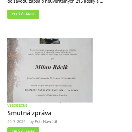
do závodu zapsalo neuvěřitelných 215 lidsky a …
CELÝ ČLÁNEK
VŠEOBECNÉ
Smutná zpráva
29. 7. 2024
-
by
Petr Navrátil
CELÝ ČLÁNEK