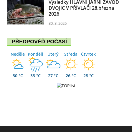
Výsledky HLAVNÍ JARNÍ ZÁVOD
DVOJIC V PŘÍVLAČI 28.března
2026
30. 3. 2026
PŘEDPOVĚĎ POČASÍ
Neděle
Pondělí
Úterý
Středa
Čtvrtek
30 °C
33 °C
27 °C
26 °C
28 °C