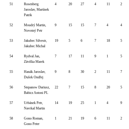
51
Rosenberg
4
20
27
4
11
2
Jaroslav, Martínek
Patrik
52
Moudrý Martin,
9
15
15
7
4
4
Novotný Petr
53
Jakubec Silvestr,
19
5
6
7
18
5
Jakubec Michal
54
Rydval Jan,
7
17
11
9
1
5
Záviška Marek
55
Hanák Jaroslav,
9
8
30
2
11
7
Dušek Ondřej
56
Stepanow Dariusz,
22
7
15
8
20
5
Babicz Antoni PL
57
Urbánek Petr,
14
19
25
1
4
9
Navrkal Martin
58
Gono Roman,
1
21
19
6
11
2
Gono Peter