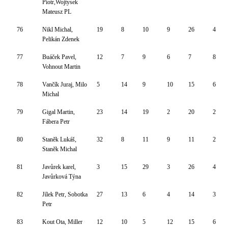
Piotr,Wojtysek
Mateusz PL
76
Nikl Michal,
19
8
10
9
26
4
Pelikán Zdenek
77
Buáček Pavel,
12
7
9
6
7
8
Vohnout Martin
78
Vančík Juraj, Milo
5
14
9
10
15
6
Michal
79
Gigal Martin,
23
14
19
2
20
2
Fábera Petr
80
Staněk Lukáš,
32
8
11
9
11
2
Staněk Michal
81
Javůrek karel,
3
15
29
3
26
4
Javůrková Týna
82
Jílek Petr, Sobotka
27
13
6
4
14
3
Petr
83
Kout Ota, Miller
12
10
5
12
15
6