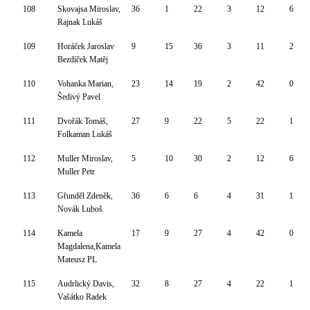
108
Skovajsa Miroslav,
36
1
22
3
12
6
Rajnak Lukáš
109
Horáček Jaroslav
9
15
36
3
11
2
Bezdíček Matěj
110
Vohanka Marian,
23
14
19
2
42
0
Šedivý Pavel
111
Dvořák Tomáš,
27
9
22
5
22
1
Folkaman Lukáš
112
Muller Miroslav,
5
10
30
2
12
6
Muller Petr
113
Gřunděl Zdeněk,
36
6
6
4
31
1
Novák Luboš
114
Kamela
17
9
27
4
42
0
Magdalena,Kamela
Mateusz PL
115
Audrlický Davis,
32
8
27
4
22
1
Vašátko Radek