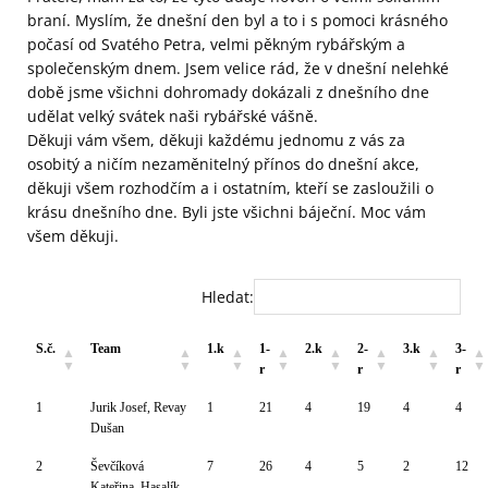
braní. Myslím, že dnešní den byl a to i s pomoci krásného
počasí od Svatého Petra, velmi pěkným rybářským a
společenským dnem. Jsem velice rád, že v dnešní nelehké
době jsme všichni dohromady dokázali z dnešního dne
udělat velký svátek naši rybářské vášně.
Děkuji vám všem, děkuji každému jednomu z vás za
osobitý a ničím nezaměnitelný přínos do dnešní akce,
děkuji všem rozhodčím a i ostatním, kteří se zasloužili o
krásu dnešního dne. Byli jste všichni báječní. Moc vám
všem děkuji.
Hledat:
S.č.
Team
1.k
1-
2.k
2-
3.k
3-
r
r
r
1
Jurik Josef, Revay
1
21
4
19
4
4
Dušan
2
Ševčíková
7
26
4
5
2
12
Kateřina, Hasalík