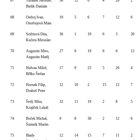
67
Turánek Jaroslav,
30
12
6
4
20
2
Bielik Damián
68
Onfrej Ivan,
19
5
6
7
12
6
Onofrejová Mata
69
Seifrtová Dita,
36
1
19
6
3
20
Kučera Miroslav
70
Augustin Miro,
27
6
19
6
6
12
Augustin Matěj
71
Hulvan Miloš,
17
9
23
5
26
4
Bělko Štefan
72
Hornak Filip,
12
10
2
15
12
7
Drahoš Peter
73
Šedý Míra,
32
11
19
2
8
5
Krajíček Lukáš
74
Boček Michal,
9
8
30
2
12
6
Šumník Martin
75
Blady
12
14
15
7
11
2