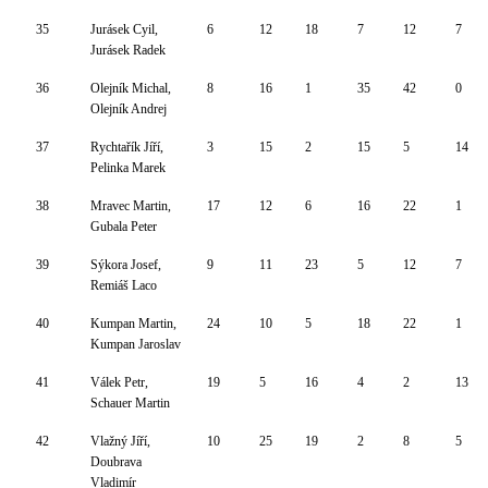
35
Jurásek Cyil,
6
12
18
7
12
7
Jurásek Radek
36
Olejník Michal,
8
16
1
35
42
0
Olejník Andrej
37
Rychtařík Jíří,
3
15
2
15
5
14
Pelinka Marek
38
Mravec Martin,
17
12
6
16
22
1
Gubala Peter
39
Sýkora Josef,
9
11
23
5
12
7
Remiáš Laco
40
Kumpan Martin,
24
10
5
18
22
1
Kumpan Jaroslav
41
Válek Petr,
19
5
16
4
2
13
Schauer Martin
42
Vlažný Jíří,
10
25
19
2
8
5
Doubrava
Vladimír