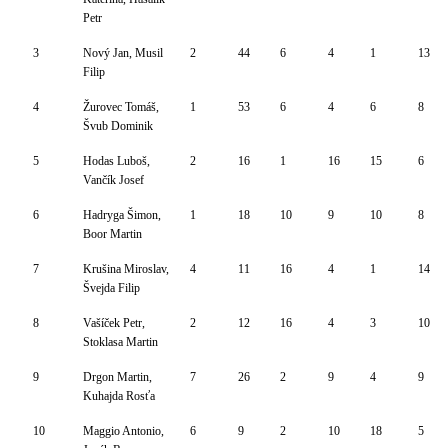
Petr
3
Nový Jan, Musil
2
44
6
4
1
13
Filip
4
Žurovec Tomáš,
1
53
6
4
6
8
Švub Dominik
5
Hodas Luboš,
2
16
1
16
15
6
Vančík Josef
6
Hadryga Šimon,
1
18
10
9
10
8
Boor Martin
7
Krušina Miroslav,
4
11
16
4
1
14
Švejda Filip
8
Vašíček Petr,
2
12
16
4
3
10
Stoklasa Martin
9
Drgon Martin,
7
26
2
9
4
9
Kuhajda Rosťa
10
Maggio Antonio,
6
9
2
10
18
5