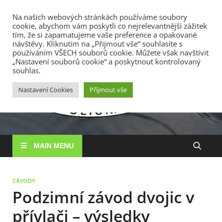
TOP MENU
Na našich webových stránkách používáme soubory
cookie, abychom vám poskytli co nejrelevantnější zážitek
9. 8. 2026
tím, že si zapamatujeme vaše preference a opakované
návštěvy. Kliknutím na „Přijmout vše“ souhlasíte s
používáním VŠECH souborů cookie. Můžete však navštívit
RS
„Nastavení souborů cookie“ a poskytnout kontrolovaný
Rybářské
souhlas.
sdružení
Vysočin
Vysočina, z. s.
Nastavení Cookies
Příjmout vše
MAIN MENU
ZÁVODY
Podzimní závod dvojic v
přívlači – výsledky