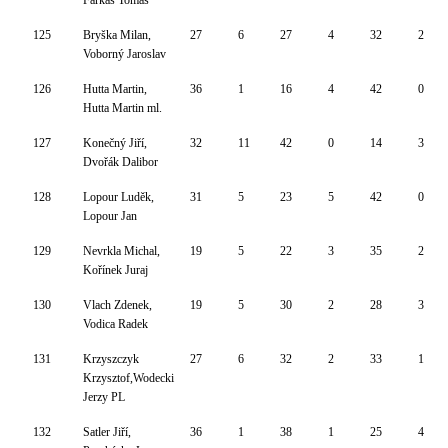
Farkaš Tomáš
125
Bryška Milan,
27
6
27
4
32
2
Voborný Jaroslav
126
Hutta Martin,
36
1
16
4
42
0
Hutta Martin ml.
127
Konečný Jiří,
32
11
42
0
14
3
Dvořák Dalibor
128
Lopour Luděk,
31
5
23
5
42
0
Lopour Jan
129
Nevrkla Michal,
19
5
22
3
35
2
Kořínek Juraj
130
Vlach Zdenek,
19
5
30
2
28
3
Vodica Radek
131
Krzyszczyk
27
6
32
2
33
1
Krzysztof,Wodecki
Jerzy PL
132
Satler Jiří,
36
1
38
1
25
4