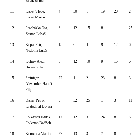
Janák Roman
11
Kábat Vlado,
4
30
1
19
20
2
Kabát Martin
12
Procházka Ota,
6
12
15
8
1
25
Zeman Luboš
13
Kopal Petr,
15
6
4
9
12
6
Nedoma Lukáš
14
Kulaev Alex,
6
12
10
9
15
6
Burakov Taraz
15
Steiniger
22
11
2
28
8
3
Alexander, Haneli
Filip
16
Daneš Patrik,
3
32
25
1
3
11
Kratochvíl Dorian
17
Folkaman Radek,
17
12
3
24
8
3
Folkman Bedřich
18
Komenda Martin,
27
13
3
7
8
5