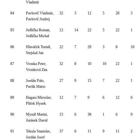
Vladimír
84
Pavlovič Vladimír,
32
3
12
5
28
3
Pavlovič Andrej
85
Jedlička Roman,
12
14
22
5
22
1
Jedlička Michal
86
Hlaváček Tomáš,
22
7
29
3
8
10
Stejskal Jan
87
Vronka Peter,
32
8
10
10
22
1
Vronková Zita
88
Jordán Palo,
27
9
15
7
22
1
Pavlík Mário
89
Hagara Miroslav,
12
7
9
6
12
6
Plíšek Hynek
90
Mynář Martin,
15
6
38
1
6
9
Juránek David
91
Tekula Stanislav,
37
6
11
9
11
2
Jordán Josef