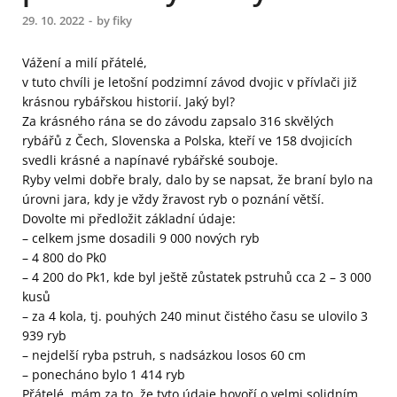
29. 10. 2022
-
by
fiky
Vážení a milí přátelé,
v tuto chvíli je letošní podzimní závod dvojic v přívlači již
krásnou rybářskou historií. Jaký byl?
Za krásného rána se do závodu zapsalo 316 skvělých
rybářů z Čech, Slovenska a Polska, kteří ve 158 dvojicích
svedli krásné a napínavé rybářské souboje.
Ryby velmi dobře braly, dalo by se napsat, že braní bylo na
úrovni jara, kdy je vždy žravost ryb o poznání větší.
Dovolte mi předložit základní údaje:
– celkem jsme dosadili 9 000 nových ryb
– 4 800 do Pk0
– 4 200 do Pk1, kde byl ještě zůstatek pstruhů cca 2 – 3 000
kusů
– za 4 kola, tj. pouhých 240 minut čistého času se ulovilo 3
939 ryb
– nejdelší ryba pstruh, s nadsázkou losos 60 cm
– ponecháno bylo 1 414 ryb
Přátelé, mám za to, že tyto údaje hovoří o velmi solidním