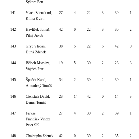
Sýkora Petr
141
Vlach Zdenek ml,
27
4
22
3
39
1
Klíma Kviril
142
Havlíček Tomáš,
42
0
22
3
35
2
Pilný Jakub
143
Gryc Vladan,
38
5
22
5
42
0
Ďuriš Zdenek
144
Běloch Mioslav,
19
5
30
2
28
3
Vojtěch Petr
145
Špaček Karel,
34
2
30
2
39
1
Antonický Tomáš
146
Cienciala David,
23
14
42
0
14
3
Demel Tomáš
147
Farkaš
27
4
30
2
39
1
František,Vincze
Peter SK
148
Chaloupka Zdenek
42
0
30
2
35
2