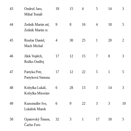
43
Ondruš Jaro,
19
15
4
5
14
3
Mihal Tomáš
44
Zedník Martin ml,
9
8
16
4
18
5
Zedník Martin st.
45
Roušar Daniel,
4
30
25
1
20
2
Mach Michal
46
Jílek Vojtěch,
17
12
15
7
8
3
Rožko Ondřej
47
Partyka Petr,
17
12
22
5
1
5
Partyková Simona
48
Kobylka Lukáš,
6
28
13
3
14
3
Kobylka Miroslav
49
Kunsmuller Ivo,
6
9
22
3
3
10
Lukášek Marek
50
Opatovský Šimon,
32
3
1
17
18
5
Čacho Fero