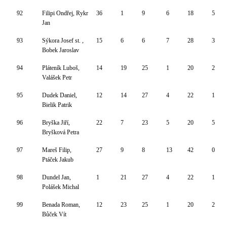
92
Filipi Ondřej, Rykr
36
1
9
6
18
5
Jan
93
Sýkora Josef st. ,
15
6
6
7
28
3
Bobek Jaroslav
94
Pláteník Luboš,
14
19
25
1
20
2
Valášek Petr
95
Dudek Daniel,
12
14
27
4
22
1
Bielik Patrik
96
Bryška Jiří,
22
7
23
5
20
5
Bryšková Petra
97
Mareš Filip,
27
9
8
13
42
0
Ptáček Jakub
98
Dundel Jan,
1
21
27
4
22
1
Polášek Michal
99
Benada Roman,
12
23
25
1
20
2
Bůček Vít