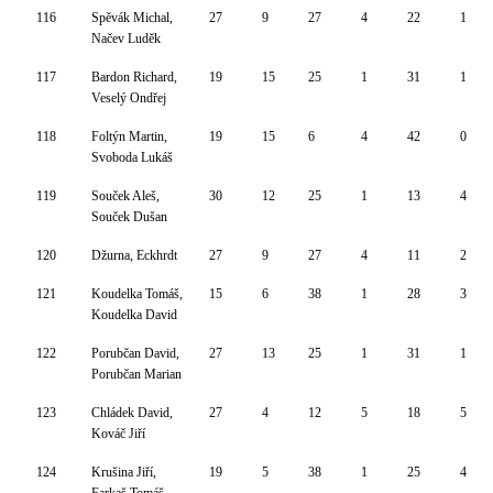
116
Spěvák Michal,
27
9
27
4
22
1
Načev Luděk
117
Bardon Richard,
19
15
25
1
31
1
Veselý Ondřej
118
Foltýn Martin,
19
15
6
4
42
0
Svoboda Lukáš
119
Souček Aleš,
30
12
25
1
13
4
Souček Dušan
120
Džurna, Eckhrdt
27
9
27
4
11
2
121
Koudelka Tomáš,
15
6
38
1
28
3
Koudelka David
122
Porubčan David,
27
13
25
1
31
1
Porubčan Marian
123
Chládek David,
27
4
12
5
18
5
Kováč Jiří
124
Krušina Jiří,
19
5
38
1
25
4