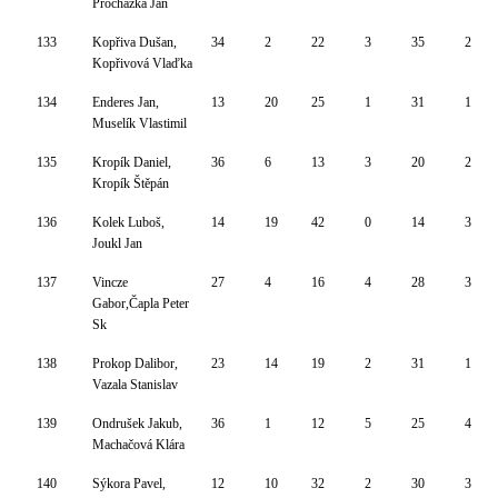
Procházka Jan
133
Kopřiva Dušan,
34
2
22
3
35
2
Kopřivová Vlaďka
134
Enderes Jan,
13
20
25
1
31
1
Muselík Vlastimil
135
Kropík Daniel,
36
6
13
3
20
2
Kropík Štěpán
136
Kolek Luboš,
14
19
42
0
14
3
Joukl Jan
137
Vincze
27
4
16
4
28
3
Gabor,Čapla Peter
Sk
138
Prokop Dalibor,
23
14
19
2
31
1
Vazala Stanislav
139
Ondrušek Jakub,
36
1
12
5
25
4
Machačová Klára
140
Sýkora Pavel,
12
10
32
2
30
3