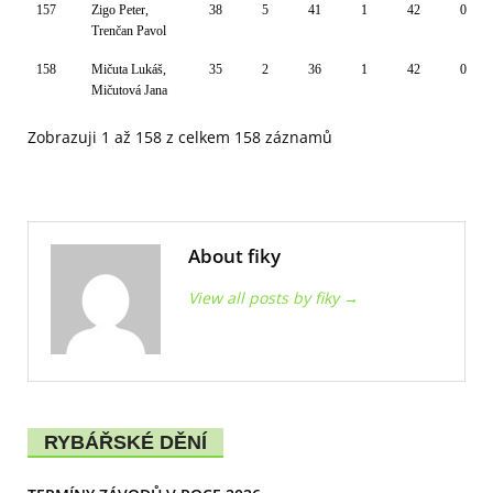
157
Zigo Peter,
38
5
41
1
42
0
Trenčan Pavol
158
Mičuta Lukáš,
35
2
36
1
42
0
Mičutová Jana
Zobrazuji 1 až 158 z celkem 158 záznamů
About fiky
View all posts by fiky
→
RYBÁŘSKÉ DĚNÍ