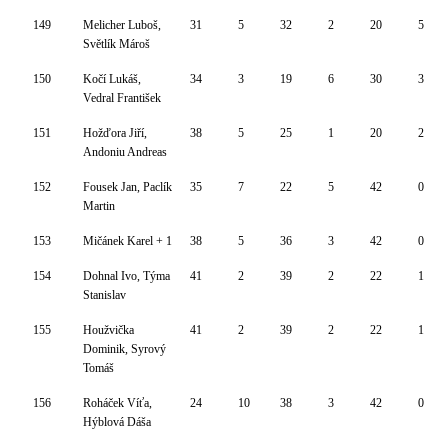
149
Melicher Luboš,
31
5
32
2
20
5
Světlík Mároš
150
Kočí Lukáš,
34
3
19
6
30
3
Vedral František
151
Hožďora Jiří,
38
5
25
1
20
2
Andoniu Andreas
152
Fousek Jan, Paclík
35
7
22
5
42
0
Martin
153
Mičánek Karel + 1
38
5
36
3
42
0
154
Dohnal Ivo, Týma
41
2
39
2
22
1
Stanislav
155
Houžvička
41
2
39
2
22
1
Dominik, Syrový
Tomáš
156
Roháček Víťa,
24
10
38
3
42
0
Hýblová Dáša