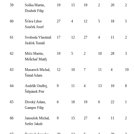
59
Soška Martin,
19
15
19
2
20
2
Doubek Filip
60
Šťáva Libor
27
4
12
5
18
5
Souček Josef
61
Svoboda Vlastimil
17
12
27
4
11
2
Jiráček Tomáš
62
Mičo Martin,
19
5
2
10
28
3
Meĺichač Matěj
63
Masarech Michal,
12
10
7
11
4
19
Šintal Adam
64
Andrlík Ondřej,
9
11
4
13
10
8
Štěpánek Petr
65
Divoký Adam,
6
18
19
6
22
1
Gamper Filip
66
Janoušek Michal,
9
15
27
4
11
2
Seifer Jakub