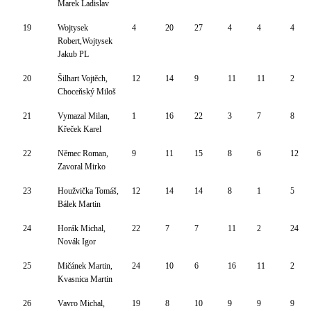
Marek Ladislav
19
Wojtysek
4
20
27
4
4
4
Robert,Wojtysek
Jakub PL
20
Šilhart Vojtěch,
12
14
9
11
11
2
Choceňský Miloš
21
Vymazal Milan,
1
16
22
3
7
8
Křeček Karel
22
Němec Roman,
9
11
15
8
6
12
Zavoral Mirko
23
Houžvička Tomáš,
12
14
14
8
1
5
Bálek Martin
24
Horák Michal,
22
7
7
11
2
24
Novák Igor
25
Mičánek Martin,
24
10
6
16
11
2
Kvasnica Martin
26
Vavro Michal,
19
8
10
9
9
9