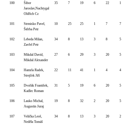
100
Šibor
35
7
19
6
22
1
Jaroslav,Nachtygal
Oldřich Cz
101
Strmisko Pavel,
10
25
25
1
7
7
Štěrba Petr
102
Lebeda Milan,
34
8
13
3
8
5
Zavřel Petr
103
Mikdal David,
27
6
29
3
20
5
Mikdal Alexander
104
Hamrla Radek,
22
11
41
1
4
4
Strejček Jiří
105
Dvořák František,
31
5
19
6
20
5
Kadlec Roman
106
Lauko Michal,
19
8
32
2
20
5
Augustin Juraj
107
Velička Leoš,
34
8
13
3
20
2
Neděla Tomáš