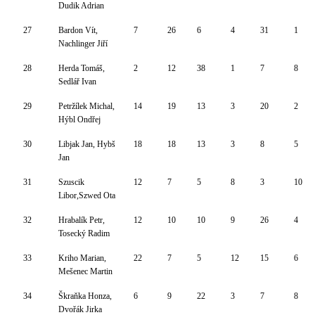
Dudik Adrian
27
Bardon Vít,
7
26
6
4
31
1
Nachlinger Jiří
28
Herda Tomáš,
2
12
38
1
7
8
Sedlář Ivan
29
Petržílek Michal,
14
19
13
3
20
2
Hýbl Ondřej
30
Libjak Jan, Hybš
18
18
13
3
8
5
Jan
31
Szuscik
12
7
5
8
3
10
Libor,Szwed Ota
32
Hrabalík Petr,
12
10
10
9
26
4
Tosecký Radim
33
Kriho Marian,
22
7
5
12
15
6
Mešenec Martin
34
Škraňka Honza,
6
9
22
3
7
8
Dvořák Jirka