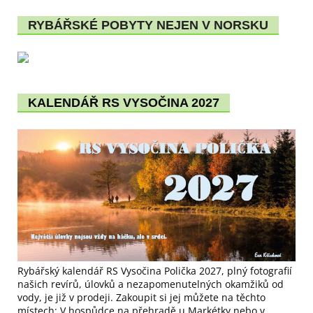
RYBÁŘSKÉ POBYTY NEJEN V NORSKU
KALENDÁŘ RS VYSOČINA 2027
Rybářský kalendář RS Vysočina Polička 2027, plný fotografií
našich revírů, úlovků a nezapomenutelných okamžiků od
vody, je již v prodeji. Zakoupit si jej můžete na těchto
místech: V hospůdce na přehradě u Markétky nebo v