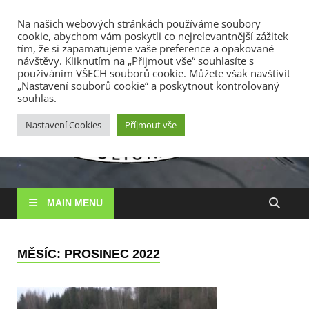
TOP MENU
Na našich webových stránkách používáme soubory
cookie, abychom vám poskytli co nejrelevantnější zážitek
7. 8. 2026
tím, že si zapamatujeme vaše preference a opakované
návštěvy. Kliknutím na „Přijmout vše“ souhlasíte s
používáním VŠECH souborů cookie. Můžete však navštívit
RS
„Nastavení souborů cookie“ a poskytnout kontrolovaný
Rybářské
souhlas.
sdružení
Vysočin
Vysočina, z. s.
Nastavení Cookies
Příjmout vše
MAIN MENU
MĚSÍC:
PROSINEC 2022