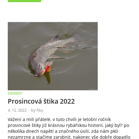
ZÁVODY
Prosincová štika 2022
4. 12. 2022
-
by
fiky
Vážení a milí přátelé, v tuto chvíli je letošní ročník
prosincové štiky již krásnou rybářskou historií, jaký byl? po
několika dnech napětí a značného úsilí, zda nám pk0
nezamrzne a stačíme zarybnit, nakonec vše dobře dopadlo