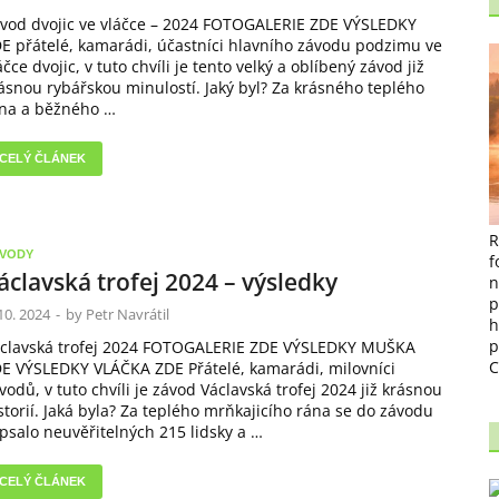
vod dvojic ve vláčce – 2024 FOTOGALERIE ZDE VÝSLEDKY
E přátelé, kamarádi, účastníci hlavního závodu podzimu ve
áčce dvojic, v tuto chvíli je tento velký a oblíbený závod již
ásnou rybářskou minulostí. Jaký byl? Za krásného teplého
na a běžného …
CELÝ ČLÁNEK
R
VODY
f
áclavská trofej 2024 – výsledky
n
p
 10. 2024
-
by
Petr Navrátil
h
p
clavská trofej 2024 FOTOGALERIE ZDE VÝSLEDKY MUŠKA
C
E VÝSLEDKY VLÁČKA ZDE Přátelé, kamarádi, milovníci
vodů, v tuto chvíli je závod Václavská trofej 2024 již krásnou
storií. Jaká byla? Za teplého mrňkajicího rána se do závodu
psalo neuvěřitelných 215 lidsky a …
CELÝ ČLÁNEK