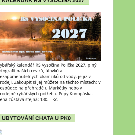
KALENDÁŘ RS VYSOČINA 2027
ybářský kalendář RS Vysočina Polička 2027, plný
otografií našich revírů, úlovků a
ezapomenutelných okamžiků od vody, je již v
rodeji. Zakoupit si jej můžete na těchto místech: V
ospůdce na přehradě u Markétky nebo v
rodejně rybářských potřeb u Pepy Konopáska.
ena zůstává stejná: 130, - Kč.
UBYTOVÁNÍ CHATA U PK0