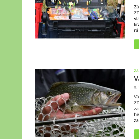
Zá
ZD
vl
kr
rá
ZÁ
V
5.
Vá
ZD
zá
hi
za