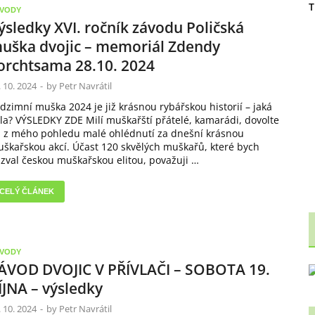
T
VODY
ýsledky XVI. ročník závodu Poličská
uška dvojic – memoriál Zdendy
orchtsama 28.10. 2024
. 10. 2024
-
by
Petr Navrátil
dzimní muška 2024 je již krásnou rybářskou historií – jaká
la? VÝSLEDKY ZDE Milí muškařští přátelé, kamarádi, dovolte
 z mého pohledu malé ohlédnutí za dnešní krásnou
škařskou akcí. Účast 120 skvělých muškařů, které bych
zval českou muškařskou elitou, považuji …
CELÝ ČLÁNEK
VODY
ÁVOD DVOJIC V PŘÍVLAČI – SOBOTA 19.
ÍJNA – výsledky
. 10. 2024
-
by
Petr Navrátil