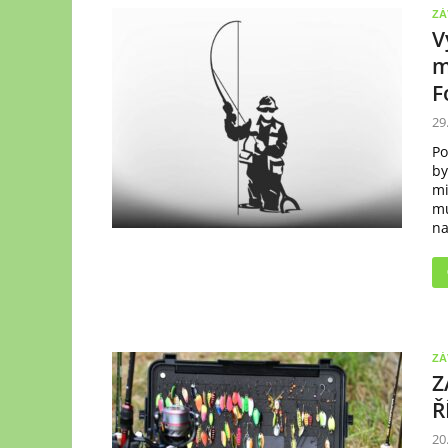
ZÁ
V
m
F
29
Po
by
mi
mu
na
ZÁ
Z
Ř
20