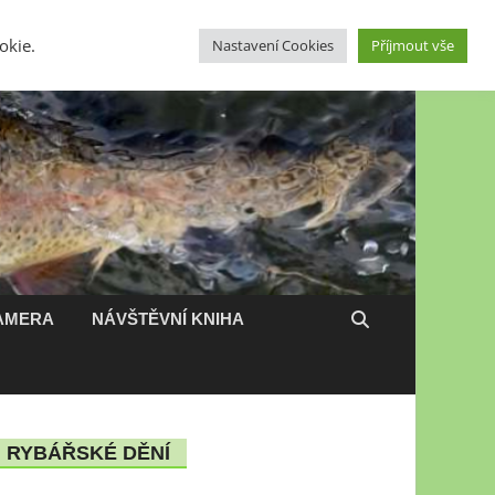
okie.
Nastavení Cookies
Příjmout vše
Ubytování
Partneři
Přihlásit se
AMERA
NÁVŠTĚVNÍ KNIHA
RYBÁŘSKÉ DĚNÍ