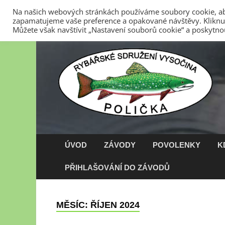
Na našich webových stránkách používáme soubory cookie, abyc
zapamatujeme vaše preference a opakované návštěvy. Kliknut
6. 8. 2026
Stanovy RS Vysočina z.s.
Kontakty
Zása
Můžete však navštívit „Nastavení souborů cookie“ a poskytno
ÚVOD
ZÁVODY
POVOLENKY
K
PŘIHLAŠOVÁNÍ DO ZÁVODŮ
MĚSÍC:
ŘÍJEN 2024