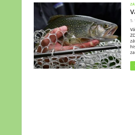
ZÁ
V
5.
Vá
ZD
zá
hi
za