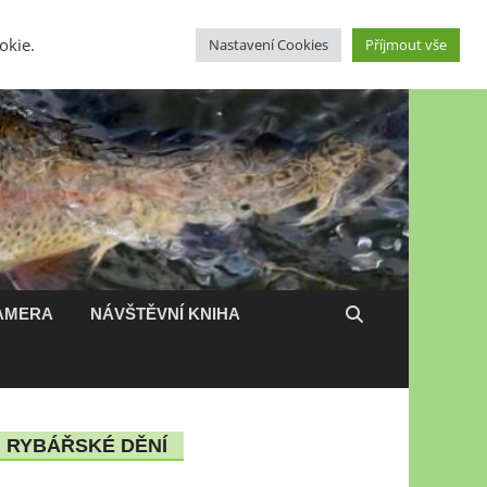
okie.
Nastavení Cookies
Příjmout vše
Ubytování
Partneři
Přihlásit se
AMERA
NÁVŠTĚVNÍ KNIHA
RYBÁŘSKÉ DĚNÍ