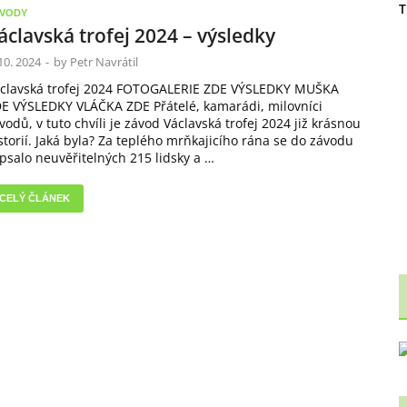
T
VODY
áclavská trofej 2024 – výsledky
 10. 2024
-
by
Petr Navrátil
clavská trofej 2024 FOTOGALERIE ZDE VÝSLEDKY MUŠKA
E VÝSLEDKY VLÁČKA ZDE Přátelé, kamarádi, milovníci
vodů, v tuto chvíli je závod Václavská trofej 2024 již krásnou
storií. Jaká byla? Za teplého mrňkajicího rána se do závodu
psalo neuvěřitelných 215 lidsky a …
CELÝ ČLÁNEK