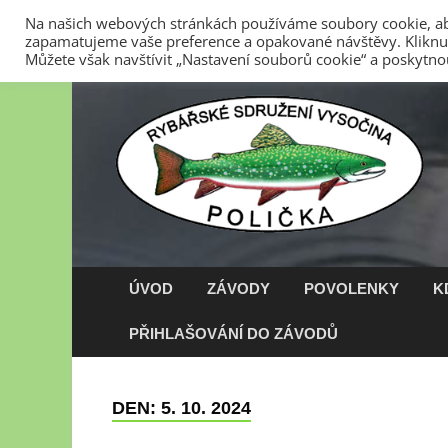
Na našich webových stránkách používáme soubory cookie, abyc
zapamatujeme vaše preference a opakované návštěvy. Kliknut
6. 8. 2026
Stanovy RS Vysočina z.s.
Kontakty
Zása
Můžete však navštívit „Nastavení souborů cookie“ a poskytno
ÚVOD
ZÁVODY
POVOLENKY
K
PŘIHLAŠOVÁNÍ DO ZÁVODŮ
DEN:
5. 10. 2024