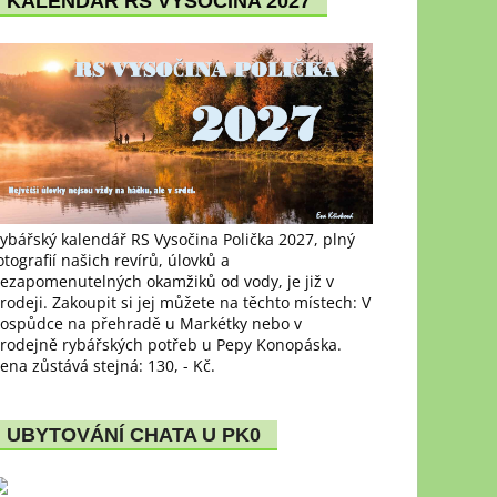
KALENDÁŘ RS VYSOČINA 2027
ybářský kalendář RS Vysočina Polička 2027, plný
otografií našich revírů, úlovků a
ezapomenutelných okamžiků od vody, je již v
rodeji. Zakoupit si jej můžete na těchto místech: V
ospůdce na přehradě u Markétky nebo v
rodejně rybářských potřeb u Pepy Konopáska.
ena zůstává stejná: 130, - Kč.
UBYTOVÁNÍ CHATA U PK0