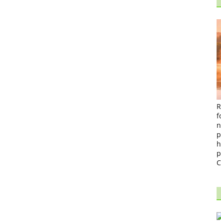
R
f
n
p
h
p
C