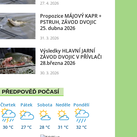
27. 4. 2026
Propozice MÁJOVÝ KAPR +
PSTRUH, ZÁVOD DVOJIC
25. dubna 2026
31. 3. 2026
Výsledky HLAVNÍ JARNÍ
ZÁVOD DVOJIC V PŘÍVLAČI
28.března 2026
30. 3. 2026
PŘEDPOVĚĎ POČASÍ
Čtvrtek
Pátek
Sobota
Neděle
Pondělí
30 °C
27 °C
28 °C
31 °C
32 °C