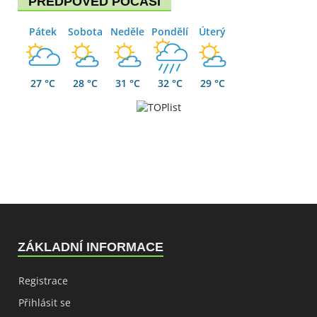
PŘEDPOVĚĎ POČASÍ
Pátek
Sobota
Neděle
Pondělí
Úterý
27 °C
28 °C
31 °C
32 °C
29 °C
ZÁKLADNÍ INFORMACE
Registrace
Přihlásit se