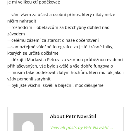
Je mi velikou ctí poděkovat:
—vám všem za účast a osobní přínos, který nikdy nelze
ničím nahradit
—rozhodčím – obětavcům za bezchybný dohled nad
závodem
—celému zázemí za starost o naše občerstvení
—samozřejmě válečné fotografce za jistě krásné fotky,
kterých se určitě dočkáme
—děkuji i Markovi a Petrovi za vzornou průběžnou evidenci
přihlašovaných, vše bylo skvělé a vše dobře fungovalo
—musím také poděkovat zlatým hochům, kteří mi, tak jako i
vždy pomohli zarybnit
—byli jste všichni skvělí a báječní, moc děkujeme
About Petr Navrátil
View all posts by Petr Navrátil
→