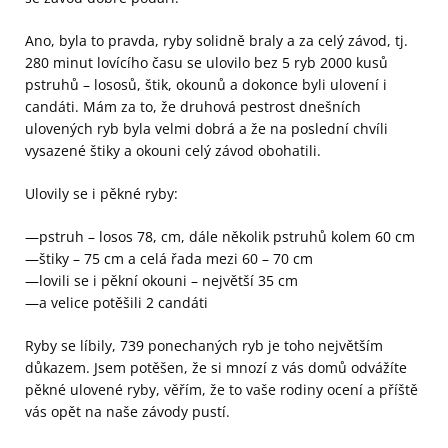
Ano, byla to pravda, ryby solidně braly a za celý závod, tj.
280 minut lovícího času se ulovilo bez 5 ryb 2000 kusů
pstruhů – lososů, štik, okounů a dokonce byli ulovení i
candáti. Mám za to, že druhová pestrost dnešních
ulovených ryb byla velmi dobrá a že na poslední chvíli
vysazené štiky a okouni celý závod obohatili.
Ulovily se i pěkné ryby:
—pstruh – losos 78, cm, dále několik pstruhů kolem 60 cm
—štiky – 75 cm a celá řada mezi 60 – 70 cm
—lovili se i pěkní okouni – největší 35 cm
—a velice potěšili 2 candáti
Ryby se líbily, 739 ponechaných ryb je toho největším
důkazem. Jsem potěšen, že si mnozí z vás domů odvážíte
pěkné ulovené ryby, věřím, že to vaše rodiny ocení a příště
vás opět na naše závody pustí.