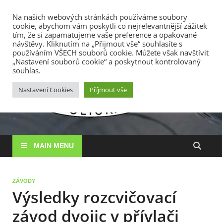
TOP MENU
Na našich webových stránkách používáme soubory
cookie, abychom vám poskytli co nejrelevantnější zážitek
7. 8. 2026
tím, že si zapamatujeme vaše preference a opakované
návštěvy. Kliknutím na „Přijmout vše“ souhlasíte s
používáním VŠECH souborů cookie. Můžete však navštívit
RS
„Nastavení souborů cookie“ a poskytnout kontrolovaný
Rybářské
souhlas.
sdružení
Vysočin
Vysočina, z. s.
Nastavení Cookies
Příjmout vše
MAIN MENU
ZÁVODY
Výsledky rozcvičovací
závod dvojic v přívlači