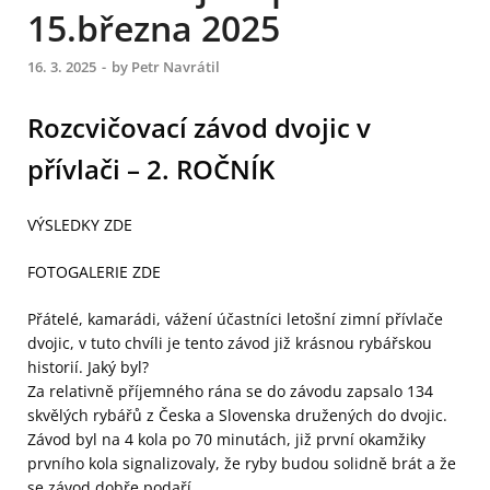
15.března 2025
16. 3. 2025
-
by
Petr Navrátil
Rozcvičovací závod dvojic v
přívlači – 2. ROČNÍK
VÝSLEDKY ZDE
FOTOGALERIE ZDE
Přátelé, kamarádi, vážení účastníci letošní zimní přívlače
dvojic, v tuto chvíli je tento závod již krásnou rybářskou
historií. Jaký byl?
Za relativně příjemného rána se do závodu zapsalo 134
skvělých rybářů z Česka a Slovenska družených do dvojic.
Závod byl na 4 kola po 70 minutách, již první okamžiky
prvního kola signalizovaly, že ryby budou solidně brát a že
se závod dobře podaří.