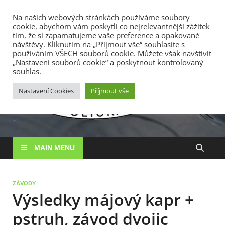
TOP MENU
Na našich webových stránkách používáme soubory
cookie, abychom vám poskytli co nejrelevantnější zážitek
7. 8. 2026
tím, že si zapamatujeme vaše preference a opakované
návštěvy. Kliknutím na „Přijmout vše“ souhlasíte s
používáním VŠECH souborů cookie. Můžete však navštívit
RS
„Nastavení souborů cookie“ a poskytnout kontrolovaný
Rybářské
souhlas.
sdružení
Vysočin
Vysočina, z. s.
Nastavení Cookies
Příjmout vše
MAIN MENU
ZÁVODY
Výsledky májový kapr +
pstruh, závod dvojic