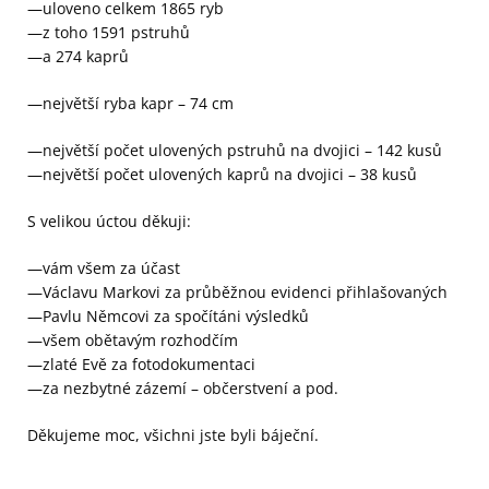
—uloveno celkem 1865 ryb
—z toho 1591 pstruhů
—a 274 kaprů
—největší ryba kapr – 74 cm
—největší počet ulovených pstruhů na dvojici – 142 kusů
—největší počet ulovených kaprů na dvojici – 38 kusů
S velikou úctou děkuji:
—vám všem za účast
—Václavu Markovi za průběžnou evidenci přihlašovaných
—Pavlu Němcovi za spočítáni výsledků
—všem obětavým rozhodčím
—zlaté Evě za fotodokumentaci
—za nezbytné zázemí – občerstvení a pod.
Děkujeme moc, všichni jste byli báječní.