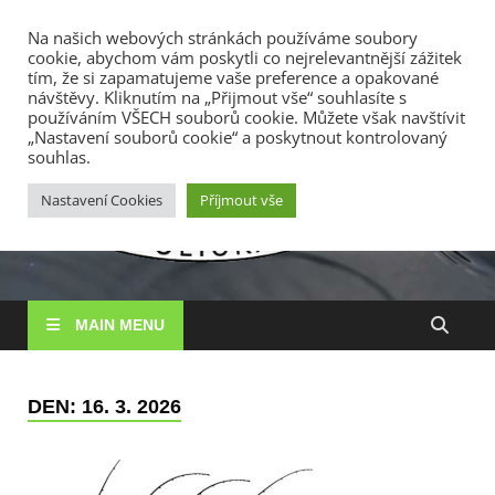
TOP MENU
Na našich webových stránkách používáme soubory
cookie, abychom vám poskytli co nejrelevantnější zážitek
8. 8. 2026
tím, že si zapamatujeme vaše preference a opakované
návštěvy. Kliknutím na „Přijmout vše“ souhlasíte s
používáním VŠECH souborů cookie. Můžete však navštívit
RS
„Nastavení souborů cookie“ a poskytnout kontrolovaný
Rybářské
souhlas.
sdružení
Vysočin
Vysočina, z. s.
Nastavení Cookies
Příjmout vše
MAIN MENU
DEN:
16. 3. 2026