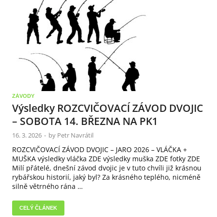
ZÁVODY
Výsledky ROZCVIČOVACÍ ZÁVOD DVOJIC
– SOBOTA 14. BŘEZNA NA PK1
16. 3. 2026
-
by
Petr Navrátil
ROZCVIČOVACÍ ZÁVOD DVOJIC – JARO 2026 – VLÁČKA +
MUŠKA výsledky vláčka ZDE výsledky muška ZDE fotky ZDE
Milí přátelé, dnešní závod dvojic je v tuto chvíli již krásnou
rybářskou historií, jaký byl? Za krásného teplého, nicméně
silně větrného rána …
CELÝ ČLÁNEK