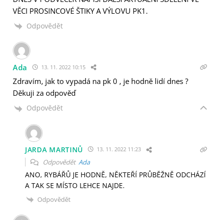
VĚCI PROSINCOVÉ ŠTIKY A VÝLOVU PK1.
Odpovědět
Ada
13. 11. 2022 10:15
Zdravím, jak to vypadá na pk 0 , je hodně lidí dnes ?
Děkuji za odpověď
Odpovědět
JARDA MARTINŮ
13. 11. 2022 11:23
Odpovědět
Ada
ANO, RYBÁŘŮ JE HODNĚ, NĚKTEŘÍ PRŮBĚŽNĚ ODCHÁZÍ
A TAK SE MÍSTO LEHCE NAJDE.
Odpovědět