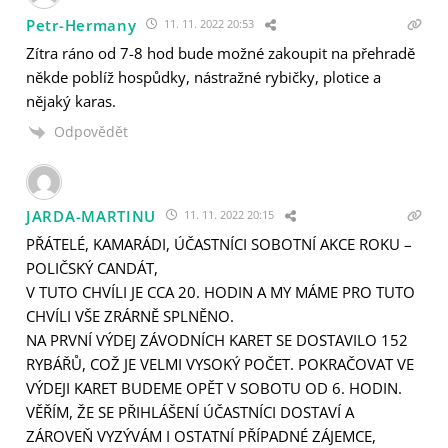
Petr-Hermany
11. 11. 2022 20:53
Zítra ráno od 7-8 hod bude možné zakoupit na přehradě
někde poblíž hospůdky, nástražné rybičky, plotice a
nějaký karas.
Odpovědět
JARDA-MARTINU
11. 11. 2022 20:15
PŘÁTELÉ, KAMARÁDI, ÚČASTNÍCI SOBOTNÍ AKCE ROKU –
POLIČSKÝ CANDÁT,
V TUTO CHVÍLI JE CCA 20. HODIN A MY MÁME PRO TUTO
CHVÍLI VŠE ZRÁRNĚ SPLNĚNO.
NA PRVNÍ VÝDEJ ZÁVODNÍCH KARET SE DOSTAVILO 152
RYBÁŘŮ, COŽ JE VELMI VYSOKÝ POČET. POKRAČOVAT VE
VÝDEJI KARET BUDEME OPĚT V SOBOTU OD 6. HODIN.
VĚŘÍM, ŽE SE PŘIHLÁŠENÍ ÚČASTNÍCI DOSTAVÍ A
ZÁROVEŇ VYZÝVÁM I OSTATNÍ PŘÍPADNÉ ZÁJEMCE,