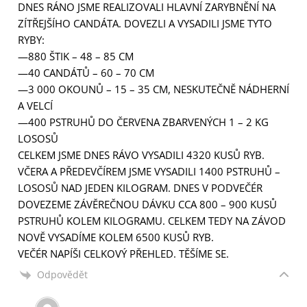
DNES RÁNO JSME REALIZOVALI HLAVNÍ ZARYBNĚNÍ NA
ZÍTŘEJŠÍHO CANDÁTA. DOVEZLI A VYSADILI JSME TYTO
RYBY:
—880 ŠTIK – 48 – 85 CM
—40 CANDÁTŮ – 60 – 70 CM
—3 000 OKOUNŮ – 15 – 35 CM, NESKUTEČNĚ NÁDHERNÍ
A VELCÍ
—400 PSTRUHŮ DO ČERVENA ZBARVENÝCH 1 – 2 KG
LOSOSŮ
CELKEM JSME DNES RÁVO VYSADILI 4320 KUSŮ RYB.
VČERA A PŘEDEVČÍREM JSME VYSADILI 1400 PSTRUHŮ –
LOSOSŮ NAD JEDEN KILOGRAM. DNES V PODVEČÉR
DOVEZEME ZÁVĚREČNOU DÁVKU CCA 800 – 900 KUSŮ
PSTRUHŮ KOLEM KILOGRAMU. CELKEM TEDY NA ZÁVOD
NOVĚ VYSADÍME KOLEM 6500 KUSŮ RYB.
VEČÉR NAPÍŠI CELKOVÝ PŘEHLED. TĚŠÍME SE.
Odpovědět