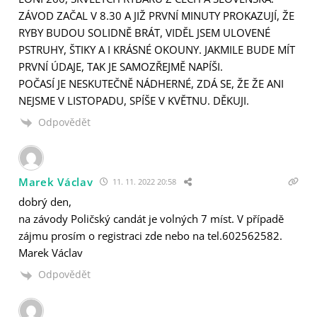
ZÁVOD ZAČAL V 8.30 A JIŽ PRVNÍ MINUTY PROKAZUJÍ, ŽE
RYBY BUDOU SOLIDNĚ BRÁT, VIDĚL JSEM ULOVENÉ
PSTRUHY, ŠTIKY A I KRÁSNÉ OKOUNY. JAKMILE BUDE MÍT
PRVNÍ ÚDAJE, TAK JE SAMOZŘEJMĚ NAPÍŠI.
POČASÍ JE NESKUTEČNĚ NÁDHERNÉ, ZDÁ SE, ŽE ŽE ANI
NEJSME V LISTOPADU, SPÍŠE V KVĚTNU. DĚKUJI.
Odpovědět
Marek Václav
11. 11. 2022 20:58
dobrý den,
na závody Poličský candát je volných 7 míst. V případě
zájmu prosím o registraci zde nebo na tel.602562582.
Marek Václav
Odpovědět