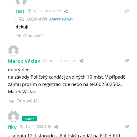
test
11. 11. 2022 19:23
Odpovědět
Marek Václav
dekuji
Odpovědět
Marek Václav
11. 11. 2022 11:46
dobrý den,
na závody Poličský candát je volných 10 míst. V případě
zájmu prosím o registraci zde nebo na tel.602562582.
Marek Václav
Odpovědět
Autor
fiky
11. 11. 2022 8:58
– sobota 12. listopadu – Poličský candát na Pk0 + Pk1