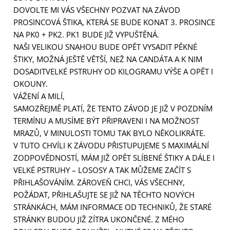
DOVOLTE MI VÁS VŠECHNY POZVAT NA ZÁVOD
PROSINCOVÁ ŠTIKA, KTERÁ SE BUDE KONAT 3. PROSINCE
NA PK0 + PK2. PK1 BUDE JIŽ VYPUŠTĚNÁ.
NAŠI VELIKOU SNAHOU BUDE OPĚT VYSADIT PĚKNÉ
ŠTIKY, MOŽNÁ JEŠTĚ VĚTŠÍ, NEŽ NA CANDÁTA A K NIM
DOSADITVELKÉ PSTRUHY OD KILOGRAMU VÝŠE A OPĚT I
OKOUNY.
VÁŽENÍ A MILÍ,
SAMOZŘEJMĚ PLATÍ, ŽE TENTO ZÁVOD JE JIŽ V POZDNÍM
TERMÍNU A MUSÍME BÝT PŘIPRAVENI I NA MOŽNOST
MRAZŮ, V MINULOSTI TOMU TAK BYLO NĚKOLIKRÁTE.
V TUTO CHVÍLI K ZÁVODU PŘISTUPUJEME S MAXIMÁLNÍ
ZODPOVĚDNOSTÍ, MÁM JIŽ OPĚT SLÍBENÉ ŠTIKY A DÁLE I
VELKÉ PSTRUHY – LOSOSY A TAK MŮŽEME ZAČÍT S
PŘIHLAŠOVÁNÍM. ZÁROVEŇ CHCI, VÁS VŠECHNY,
POŽÁDAT, PŘIHLAŠUJTE SE JIŽ NA TĚCHTO NOVÝCH
STRÁNKÁCH, MÁM INFORMACE OD TECHNIKŮ, ŽE STARÉ
STRÁNKY BUDOU JIŽ ZÍTRA UKONČENÉ. Z MÉHO