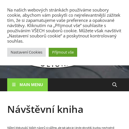
TOP MENU
Na našich webových stránkách používáme soubory
cookie, abychom vám poskytli co nejrelevantnější zážitek
7. 8. 2026
tím, že si zapamatujeme vaše preference a opakované
návštěvy. Kliknutím na „Přijmout vše“ souhlasíte s
používáním VŠECH souborů cookie. Můžete však navštívit
RS
„Nastavení souborů cookie“ a poskytnout kontrolovaný
Rybářské
souhlas.
sdružení
Vysočin
Vysočina, z. s.
Nastavení Cookies
Příjmout vše
MAIN MENU
Návštěvní kniha
Vážení diskutující, Vašich názorů si vážíme, ale tak jako je i jinde obvyklé, budou nevhodné