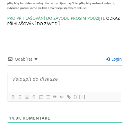
příspěvky bez debat smazány. Nevhodnými jsou například příspěvky reklamní, vulgární,
výhružné, pomlouvačné, ale také nesouvisející s tématem diskuse
PRO PŘIHLAŠOVÁNÍ DO ZÁVODU PROSÍM POUŽIJTE
ODKAZ
PŘIHLAŠOVÁNÍ DO ZÁVODŮ
Odebírat
Login
{}
[+]
14.9K
KOMENTÁŘE