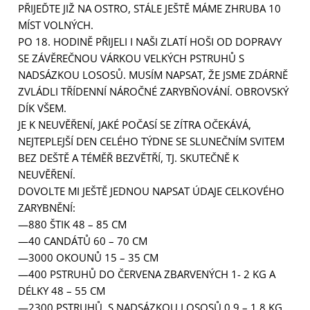
PŘIJEĎTE JIŽ NA OSTRO, STÁLE JEŠTĚ MÁME ZHRUBA 10
MÍST VOLNÝCH.
PO 18. HODINĚ PŘIJELI I NAŠI ZLATÍ HOŠI OD DOPRAVY
SE ZÁVĚREČNOU VÁRKOU VELKÝCH PSTRUHŮ S
NADSÁZKOU LOSOSŮ. MUSÍM NAPSAT, ŽE JSME ZDÁRNĚ
ZVLÁDLI TŘÍDENNÍ NÁROČNÉ ZARYBŇOVÁNÍ. OBROVSKÝ
DÍK VŠEM.
JE K NEUVĚŘENÍ, JAKÉ POČASÍ SE ZÍTRA OČEKÁVÁ,
NEJTEPLEJŠÍ DEN CELÉHO TÝDNE SE SLUNEČNÍM SVITEM
BEZ DEŠTĚ A TÉMĚŘ BEZVĚTŘÍ, TJ. SKUTEČNĚ K
NEUVĚŘENÍ.
DOVOLTE MI JEŠTĚ JEDNOU NAPSAT ÚDAJE CELKOVÉHO
ZARYBNĚNÍ:
—880 ŠTIK 48 – 85 CM
—40 CANDÁTŮ 60 – 70 CM
—3000 OKOUNŮ 15 – 35 CM
—400 PSTRUHŮ DO ČERVENA ZBARVENÝCH 1- 2 KG A
DÉLKY 48 – 55 CM
—2300 PSTRUHŮ, S NADSÁZKOU LOSOSŮ 0,9 – 1,8 KG,