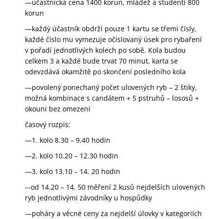
—účastnická cena 1400 korun, mládež a studenti 800
korun
—každý účastník obdrží pouze 1 kartu se třemi čísly,
každé číslo mu vymezuje očíslovaný úsek pro rybaření
v pořadí jednotlivých kolech po sobě. Kola budou
celkem 3 a každé bude trvat 70 minut, karta se
odevzdává okamžitě po skončení posledního kola
—povolený ponechaný počet ulovených ryb – 2 štiky,
možná kombinace s candátem + 5 pstruhů – lososů +
okouni bez omezení
časový rozpis:
—1. kolo 8.30 – 9.40 hodin
—2. kolo 10.20 – 12.30 hodin
—3. kolo 13.10 – 14. 20 hodin
–-od 14.20 – 14. 50 měření 2 kusů nejdelších ulovených
ryb jednotlivými závodníky u hospůdky
—poháry a věcné ceny za nejdelší úlovky v kategoriích