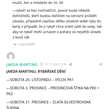
mužů, žen a mládeže do 16. let
—rybaří se bez rozhodčích, pouze bude několik
dohližitelů, kteří budou dohlížet na seriozní průběh
závodu, případně zapíšou délku ulovené velké ryby do
karty v případě, že ji rybář chce vrátit zpět do vody, tak
aby se rybář mohl ucházet o poháry za největší úlovek
2 kusů ryb
Odpovědět
JARDA MARTINŮ
13. 11. 2022 12:08
JARDA-MARTINU
,
RYBÁŘSKÉ DĚNÍ
—SOBOTA 26. LISTOPADU – VÝLOV PK1
—SOBOTA 3. PROSINCE – PROSINCOVÁ ŠTIKA NA PK0 +
PK2
—SOBOTA 31. PROSINCE – ZLATÁ SILVESTROVSKÁ
ŠUPINA