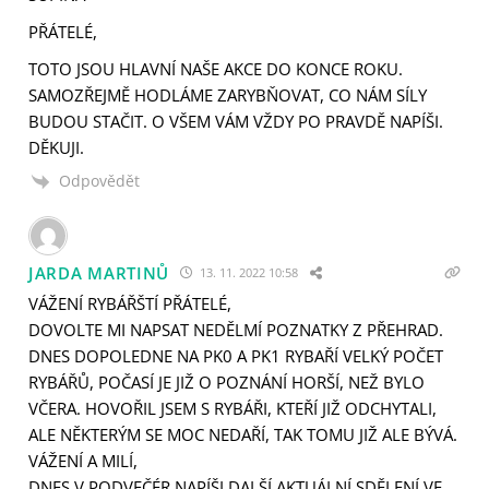
PŘÁTELÉ,
TOTO JSOU HLAVNÍ NAŠE AKCE DO KONCE ROKU.
SAMOZŘEJMĚ HODLÁME ZARYBŇOVAT, CO NÁM SÍLY
BUDOU STAČIT. O VŠEM VÁM VŽDY PO PRAVDĚ NAPÍŠI.
DĚKUJI.
Odpovědět
JARDA MARTINŮ
13. 11. 2022 10:58
VÁŽENÍ RYBÁŘŠTÍ PŘÁTELÉ,
DOVOLTE MI NAPSAT NEDĚLMÍ POZNATKY Z PŘEHRAD.
DNES DOPOLEDNE NA PK0 A PK1 RYBAŘÍ VELKÝ POČET
RYBÁŘŮ, POČASÍ JE JIŽ O POZNÁNÍ HORŠÍ, NEŽ BYLO
VČERA. HOVOŘIL JSEM S RYBÁŘI, KTEŘÍ JIŽ ODCHYTALI,
ALE NĚKTERÝM SE MOC NEDAŘÍ, TAK TOMU JIŽ ALE BÝVÁ.
VÁŽENÍ A MILÍ,
DNES V PODVEČÉR NAPÍŠI DALŠÍ AKTUÁLNÍ SDĚLENÍ VE