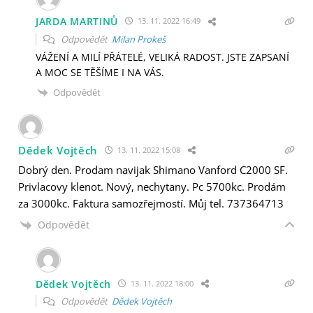
JARDA MARTINŮ
13. 11. 2022 16:49
Odpovědět
Milan Prokeš
VÁŽENÍ A MILÍ PŘÁTELÉ, VELIKÁ RADOST. JSTE ZAPSANÍ
A MOC SE TĚŠÍME I NA VÁS.
Odpovědět
Dědek Vojtěch
13. 11. 2022 15:08
Dobrý den. Prodam navijak Shimano Vanford C2000 SF.
Privlacovy klenot. Nový, nechytany. Pc 5700kc. Prodám
za 3000kc. Faktura samozřejmostí. Můj tel. 737364713
Odpovědět
Dědek Vojtěch
13. 11. 2022 18:00
Odpovědět
Dědek Vojtěch