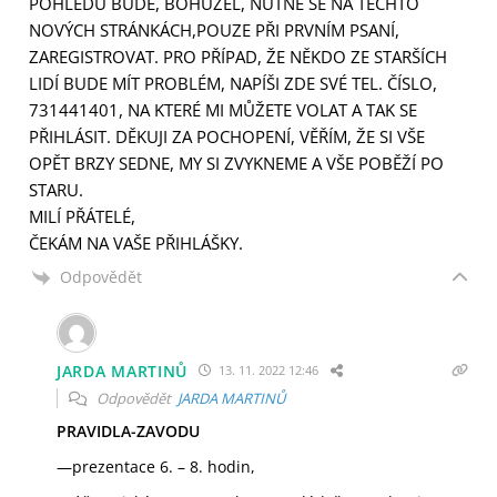
POHLEDU BUDE, BOHUŽEL, NUTNÉ SE NA TĚCHTO
NOVÝCH STRÁNKÁCH,POUZE PŘI PRVNÍM PSANÍ,
ZAREGISTROVAT. PRO PŘÍPAD, ŽE NĚKDO ZE STARŠÍCH
LIDÍ BUDE MÍT PROBLÉM, NAPÍŠI ZDE SVÉ TEL. ČÍSLO,
731441401, NA KTERÉ MI MŮŽETE VOLAT A TAK SE
PŘIHLÁSIT. DĚKUJI ZA POCHOPENÍ, VĚŘÍM, ŽE SI VŠE
OPĚT BRZY SEDNE, MY SI ZVYKNEME A VŠE POBĚŽÍ PO
STARU.
MILÍ PŘÁTELÉ,
ČEKÁM NA VAŠE PŘIHLÁŠKY.
Odpovědět
JARDA MARTINŮ
13. 11. 2022 12:46
Odpovědět
JARDA MARTINŮ
PRAVIDLA-ZAVODU
—prezentace 6. – 8. hodin,