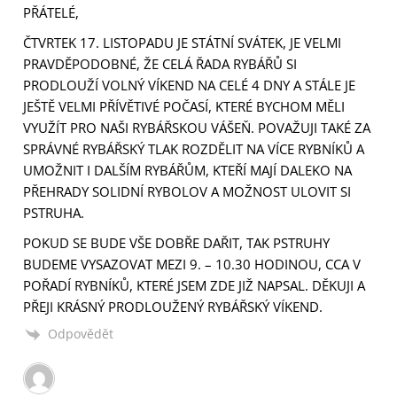
PŘÁTELÉ,
ČTVRTEK 17. LISTOPADU JE STÁTNÍ SVÁTEK, JE VELMI
PRAVDĚPODOBNÉ, ŽE CELÁ ŘADA RYBÁŘŮ SI
PRODLOUŽÍ VOLNÝ VÍKEND NA CELÉ 4 DNY A STÁLE JE
JEŠTĚ VELMI PŘÍVĚTIVÉ POČASÍ, KTERÉ BYCHOM MĚLI
VYUŽÍT PRO NAŠI RYBÁŘSKOU VÁŠEŇ. POVAŽUJI TAKÉ ZA
SPRÁVNÉ RYBÁŘSKÝ TLAK ROZDĚLIT NA VÍCE RYBNÍKŮ A
UMOŽNIT I DALŠÍM RYBÁŘŮM, KTEŘÍ MAJÍ DALEKO NA
PŘEHRADY SOLIDNÍ RYBOLOV A MOŽNOST ULOVIT SI
PSTRUHA.
POKUD SE BUDE VŠE DOBŘE DAŘIT, TAK PSTRUHY
BUDEME VYSAZOVAT MEZI 9. – 10.30 HODINOU, CCA V
POŘADÍ RYBNÍKŮ, KTERÉ JSEM ZDE JIŽ NAPSAL. DĚKUJI A
PŘEJI KRÁSNÝ PRODLOUŽENÝ RYBÁŘSKÝ VÍKEND.
Odpovědět