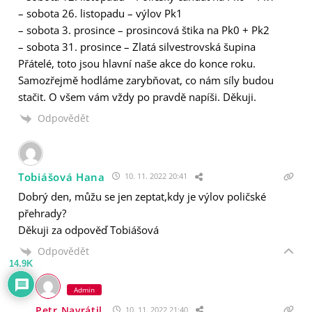
– sobota 26. listopadu – výlov Pk1
– sobota 3. prosince – prosincová štika na Pk0 + Pk2
– sobota 31. prosince – Zlatá silvestrovská šupina
Přátelé, toto jsou hlavní naše akce do konce roku.
Samozřejmě hodláme zarybňovat, co nám síly budou
stačit. O všem vám vždy po pravdě napíši. Děkuji.
Odpovědět
Tobiášová Hana
10. 11. 2022 20:41
Dobrý den, můžu se jen zeptat,kdy je výlov poličské
přehrady?
Děkuji za odpověď Tobiášová
Odpovědět
14.9K
Admin
Petr Navrátil
10. 11. 2022 21:40