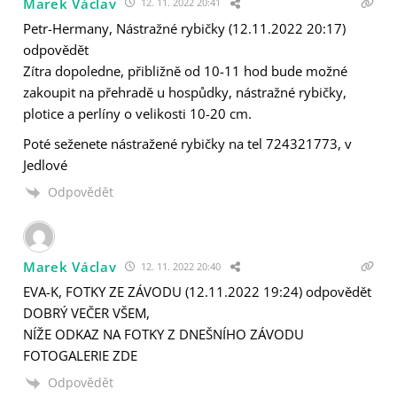
Marek Václav
12. 11. 2022 20:41
Petr-Hermany, Nástražné rybičky (12.11.2022 20:17)
odpovědět
Zítra dopoledne, přibližně od 10-11 hod bude možné
zakoupit na přehradě u hospůdky, nástražné rybičky,
plotice a perlíny o velikosti 10-20 cm.
Poté seženete nástražené rybičky na tel 724321773, v
Jedlové
Odpovědět
Marek Václav
12. 11. 2022 20:40
EVA-K, FOTKY ZE ZÁVODU (12.11.2022 19:24) odpovědět
DOBRÝ VEČER VŠEM,
NÍŽE ODKAZ NA FOTKY Z DNEŠNÍHO ZÁVODU
FOTOGALERIE ZDE
Odpovědět