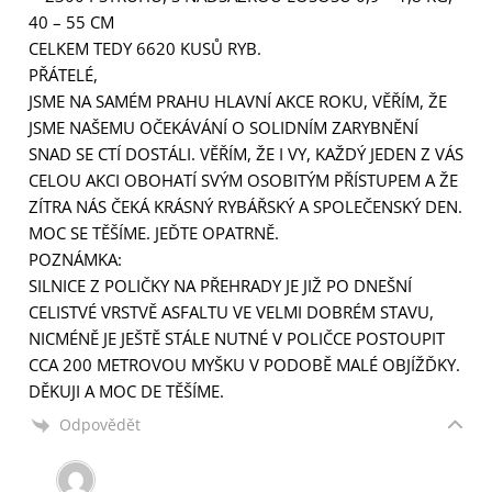
40 – 55 CM
CELKEM TEDY 6620 KUSŮ RYB.
PŘÁTELÉ,
JSME NA SAMÉM PRAHU HLAVNÍ AKCE ROKU, VĚŘÍM, ŽE
JSME NAŠEMU OČEKÁVÁNÍ O SOLIDNÍM ZARYBNĚNÍ
SNAD SE CTÍ DOSTÁLI. VĚŘÍM, ŽE I VY, KAŽDÝ JEDEN Z VÁS
CELOU AKCI OBOHATÍ SVÝM OSOBITÝM PŘÍSTUPEM A ŽE
ZÍTRA NÁS ČEKÁ KRÁSNÝ RYBÁŘSKÝ A SPOLEČENSKÝ DEN.
MOC SE TĚŠÍME. JEĎTE OPATRNĚ.
POZNÁMKA:
SILNICE Z POLIČKY NA PŘEHRADY JE JIŽ PO DNEŠNÍ
CELISTVÉ VRSTVĚ ASFALTU VE VELMI DOBRÉM STAVU,
NICMÉNĚ JE JEŠTĚ STÁLE NUTNÉ V POLIČCE POSTOUPIT
CCA 200 METROVOU MYŠKU V PODOBĚ MALÉ OBJÍŽĎKY.
DĚKUJI A MOC DE TĚŠÍME.
Odpovědět