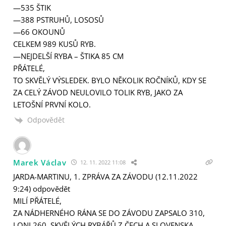
—535 ŠTIK
—388 PSTRUHŮ, LOSOSŮ
—66 OKOUNŮ
CELKEM 989 KUSŮ RYB.
—NEJDELŠÍ RYBA – ŠTIKA 85 CM
PŘÁTELÉ,
TO SKVĚLÝ VÝSLEDEK. BYLO NĚKOLIK ROČNÍKŮ, KDY SE
ZA CELÝ ZÁVOD NEULOVILO TOLIK RYB, JAKO ZA
LETOŠNÍ PRVNÍ KOLO.
Odpovědět
Marek Václav
12. 11. 2022 11:08
JARDA-MARTINU, 1. ZPRÁVA ZA ZÁVODU (12.11.2022
9:24) odpovědět
MILÍ PŘÁTELÉ,
ZA NÁDHERNÉHO RÁNA SE DO ZÁVODU ZAPSALO 310,
LONI 260, SKVĚLÝCH RYBÁŘŮ Z ČECH A SLOVENSKA.