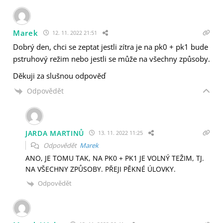
Marek
12. 11. 2022 21:51
Dobrý den, chci se zeptat jestli zítra je na pk0 + pk1 bude
pstruhový režim nebo jestli se může na všechny způsoby.
Děkuji za slušnou odpověď
Odpovědět
JARDA MARTINŮ
13. 11. 2022 11:25
Odpovědět
Marek
ANO, JE TOMU TAK, NA PK0 + PK1 JE VOLNÝ TEŽIM, TJ.
NA VŠECHNY ZPŮSOBY. PŘEJI PĚKNÉ ÚLOVKY.
Odpovědět