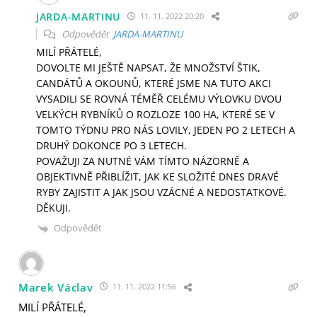
JARDA-MARTINU
11. 11. 2022 20:20
Odpovědět
JARDA-MARTINU
MILÍ PŘÁTELÉ,
DOVOLTE MI JEŠTĚ NAPSAT, ŽE MNOŽSTVÍ ŠTIK,
CANDÁTŮ A OKOUNŮ, KTERÉ JSME NA TUTO AKCI
VYSADILI SE ROVNÁ TÉMĚŘ CELÉMU VÝLOVKU DVOU
VELKÝCH RYBNÍKŮ O ROZLOZE 100 HA, KTERÉ SE V
TOMTO TÝDNU PRO NÁS LOVILY, JEDEN PO 2 LETECH A
DRUHÝ DOKONCE PO 3 LETECH.
POVAŽUJI ZA NUTNÉ VÁM TÍMTO NÁZORNĚ A
OBJEKTIVNĚ PŘIBLÍŽIT, JAK KE SLOŽITÉ DNES DRAVÉ
RYBY ZAJISTIT A JAK JSOU VZÁCNÉ A NEDOSTATKOVÉ.
DĚKUJI.
Odpovědět
Marek Václav
11. 11. 2022 11:56
MILÍ PŘÁTELÉ,