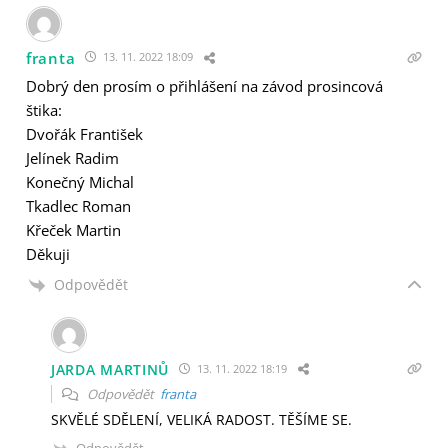
franta
13. 11. 2022 18:09
Dobrý den prosím o přihlášení na závod prosincová
štika:
Dvořák František
Jelínek Radim
Konečný Michal
Tkadlec Roman
Křeček Martin
Děkuji
Odpovědět
JARDA MARTINŮ
13. 11. 2022 18:19
Odpovědět
franta
SKVĚLÉ SDĚLENÍ, VELIKÁ RADOST. TĚŠÍME SE.