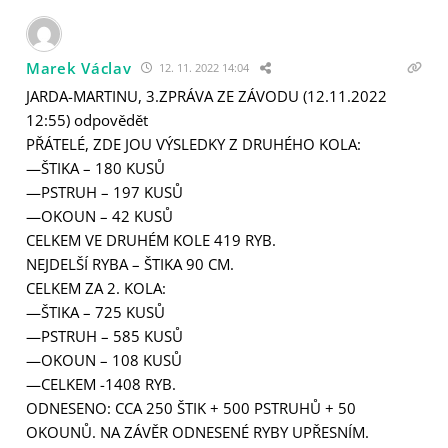
Marek Václav
12. 11. 2022 14:04
JARDA-MARTINU, 3.ZPRÁVA ZE ZÁVODU (12.11.2022
12:55) odpovědět
PŘÁTELÉ, ZDE JOU VÝSLEDKY Z DRUHÉHO KOLA:
—ŠTIKA – 180 KUSŮ
—PSTRUH – 197 KUSŮ
—OKOUN – 42 KUSŮ
CELKEM VE DRUHÉM KOLE 419 RYB.
NEJDELŠÍ RYBA – ŠTIKA 90 CM.
CELKEM ZA 2. KOLA:
—ŠTIKA – 725 KUSŮ
—PSTRUH – 585 KUSŮ
—OKOUN – 108 KUSŮ
—CELKEM -1408 RYB.
ODNESENO: CCA 250 ŠTIK + 500 PSTRUHŮ + 50
OKOUNŮ. NA ZÁVĚR ODNESENÉ RYBY UPŘESNÍM.