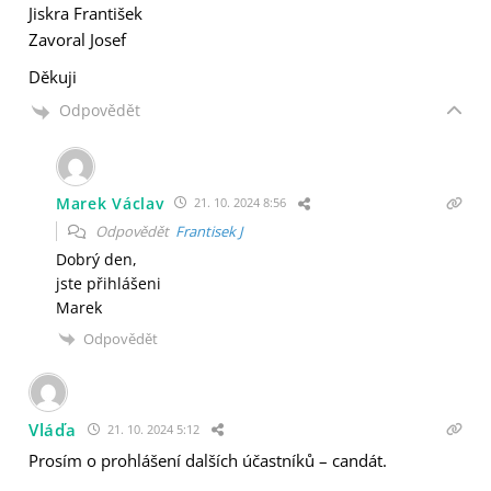
Jiskra František
Zavoral Josef
Děkuji
Odpovědět
Marek Václav
21. 10. 2024 8:56
Odpovědět
Frantisek J
Dobrý den,
jste přihlášeni
Marek
Odpovědět
Vláďa
21. 10. 2024 5:12
Prosím o prohlášení dalších účastníků – candát.