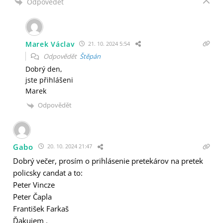
Odpovědět
Marek Václav
21. 10. 2024 5:54
Odpovědět
Štěpán
Dobrý den,
jste přihlášeni
Marek
Odpovědět
Gabo
20. 10. 2024 21:47
Dobrý večer, prosím o prihlásenie pretekárov na pretek
policsky candat a to:
Peter Vincze
Peter Čapla
František Farkaš
Ďakujem .