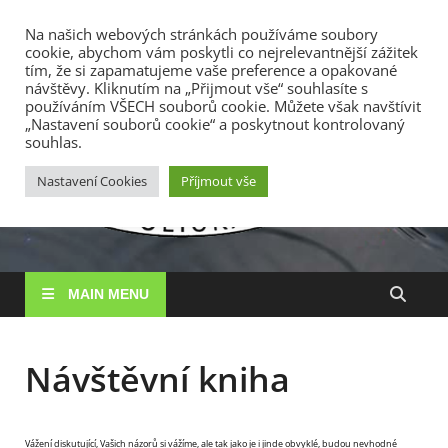
TOP MENU
Na našich webových stránkách používáme soubory
cookie, abychom vám poskytli co nejrelevantnější zážitek
8. 8. 2026
tím, že si zapamatujeme vaše preference a opakované
návštěvy. Kliknutím na „Přijmout vše“ souhlasíte s
používáním VŠECH souborů cookie. Můžete však navštívit
RS
„Nastavení souborů cookie“ a poskytnout kontrolovaný
Rybářské
souhlas.
sdružení
Vysočin
Vysočina, z. s.
Nastavení Cookies
Příjmout vše
MAIN MENU
Návštěvní kniha
Vážení diskutující, Vašich názorů si vážíme, ale tak jako je i jinde obvyklé, budou nevhodné