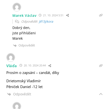
Marek Václav
21. 10. 2024 5:51
Odpovědět
Jiří Sýkora
Dobrý den,
jste přihlášeni
Marek
Odpovědět
Vláďa
20. 10. 2024 20:44
Prosím o zapsání – candát, díky
Drietomský Vladimír
Pěniček Daniel -12 let
Odpovědět