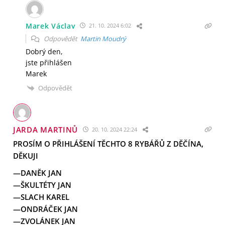
Marek Václav
21. 10. 2024 6:02
Odpovědět
Martin Moudrý
Dobrý den,
jste přihlášen
Marek
Odpovědět
JARDA MARTINŮ
20. 10. 2024 22:24
PROSÍM O PŘIHLÁŠENÍ TĚCHTO 8 RYBÁŘŮ Z DĚČÍNA,
DĚKUJI
—DANĚK JAN
—ŠKULTÉTY JAN
—SLACH KAREL
—ONDRÁČEK JAN
—ZVOLÁNEK JAN