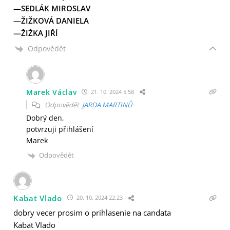
—SEDLÁK MIROSLAV
—ŽIŽKOVÁ DANIELA
—ŽIŽKA JIŘÍ
Odpovědět
Marek Václav
21. 10. 2024 5:58
Odpovědět
JARDA MARTINŮ
Dobrý den,
potvrzuji přihlášení
Marek
Odpovědět
Kabat Vlado
20. 10. 2024 22:23
dobry vecer prosim o prihlasenie na candata
Kabat Vlado