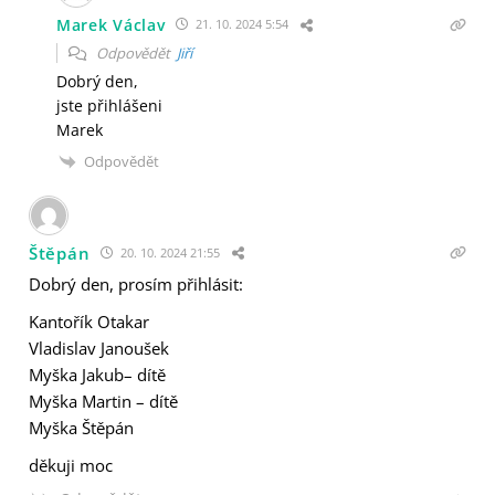
Marek Václav
21. 10. 2024 5:54
Odpovědět
Jiří
Dobrý den,
jste přihlášeni
Marek
Odpovědět
Štěpán
20. 10. 2024 21:55
Dobrý den, prosím přihlásit:
Kantořík Otakar
Vladislav Janoušek
Myška Jakub– dítě
Myška Martin – dítě
Myška Štěpán
děkuji moc