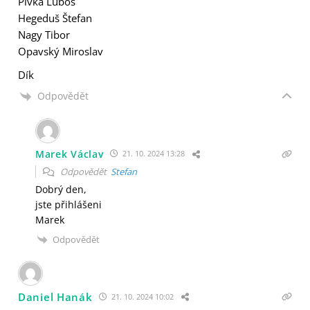
Pivka Luboš
Hegeduš Štefan
Nagy Tibor
Opavský Miroslav
Dík
Odpovědět
Marek Václav
21. 10. 2024 13:28
Odpovědět
Stefan
Dobrý den,
jste přihlášeni
Marek
Odpovědět
Daniel Hanák
21. 10. 2024 10:02