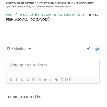
příspěvky bez debat smazány. Nevhodnými jsou například příspěvky reklamní, vulgární,
výhružné, pomlouvačné, ale také nesouvisející s tématem diskuse
PRO PŘIHLAŠOVÁNÍ DO ZÁVODU PROSÍM POUŽIJTE
ODKAZ
PŘIHLAŠOVÁNÍ DO ZÁVODŮ
Odebírat
Login
{}
[+]
14.9K
KOMENTÁŘE