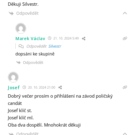
Děkuji Silvestr.
Odpovědět
Marek Václav
21. 10. 2024 5:49
Odpovědět
Silvestr
dopsáni ke skupině
Odpovědět
Josef
20. 10. 2024 21:00
Dobrý večer prosím o přihlášení na závod poličský
candát
Josef klíč st.
Josef klíč ml.
Oba dva dospělí. Mnohokrát děkuji
Odpovědět