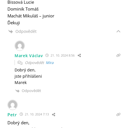
Bissová Lucie
Dominik Tomáš
Machát Mikuláš – junior
Ďekuji
Odpovědět
Marek Václav
21. 10. 2024 8:56
Odpovědět
Mira
Dobrý den,
jste přihlášeni
Marek
Odpovědět
Petr
21. 10. 2024 7:13
Dobrý den,