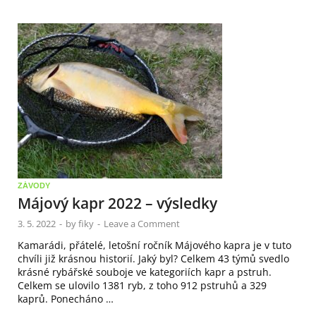
ZÁVODY
Májový kapr 2022 – výsledky
3. 5. 2022
-
by
fiky
-
Leave a Comment
Kamarádi, přátelé, letošní ročník Májového kapra je v tuto
chvíli již krásnou historií. Jaký byl? Celkem 43 týmů svedlo
krásné rybářské souboje ve kategoriích kapr a pstruh.
Celkem se ulovilo 1381 ryb, z toho 912 pstruhů a 329
kaprů. Ponecháno …