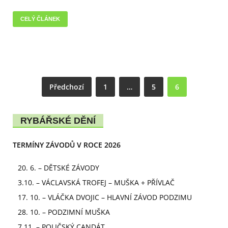
CELÝ ČLÁNEK
Předchozí
1
…
5
6
RYBÁŘSKÉ DĚNÍ
TERMÍNY ZÁVODŮ V ROCE 2026
20. 6. – DĚTSKÉ ZÁVODY
3.10. – VÁCLAVSKÁ TROFEJ – MUŠKA + PŘÍVLAČ
17. 10. – VLÁČKA DVOJIC – HLAVNÍ ZÁVOD PODZIMU
28. 10. – PODZIMNÍ MUŠKA
7.11. – POLIČSKÝ CANDÁT