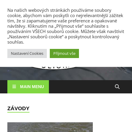
TOP MENU
Na našich webových stránkách používáme soubory
cookie, abychom vám poskytli co nejrelevantnější zážitek
7. 8. 2026
tím, že si zapamatujeme vaše preference a opakované
návštěvy. Kliknutím na „Přijmout vše“ souhlasíte s
používáním VŠECH souborů cookie. Můžete však navštívit
RS
„Nastavení souborů cookie“ a poskytnout kontrolovaný
Rybářské
souhlas.
sdružení
Vysočin
Vysočina, z. s.
Nastavení Cookies
Příjmout vše
MAIN MENU
ZÁVODY