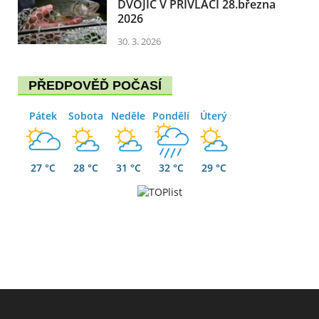
DVOJIC V PŘÍVLAČI 28.března
2026
30. 3. 2026
PŘEDPOVĚĎ POČASÍ
Pátek
Sobota
Neděle
Pondělí
Úterý
27 °C
28 °C
31 °C
32 °C
29 °C