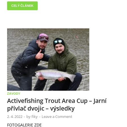
CELÝ ČLÁNEK
ZÁVODY
Activefishing Trout Area Cup – Jarní
přívlač dvojic – výsledky
2. 4. 2022
-
by
fiky
-
Leave a Comment
FOTOGALERIE ZDE